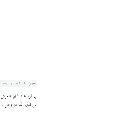
ة
تسجيل الدخول
ر والتنوير لابن عاشور
تفسير الطبري
التفسير الميسر
تفسير البغوي‎
الـتـفـسـيـر الـوسـ
Fr
 الحسن والكلبي ومقاتل . دليله : إنه لقول رسول كريم ذي قوة عند ذي العرش .
Ind
ليس القرآن قول الرسول صلى الله عليه وسلم ، إنما هو من قول الله عز وجل . ون
I