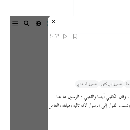
تسجيل الدخول
٤٠:٦٩
يـط
تفسیر ابنِ کثیر
تفسير السعدي
 وقال الكلبي أيضا والقتبي : الرسول ها هنا
سب القول إلى الرسول لأنه تاليه ومبلغه والعامل