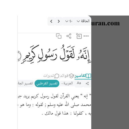
لتفسير: الحاقة ٤٠:٦٩
الحاقة
٤٠
اختر اللغ
English
انه لقول رسول كريم ٤٠
ﱕ
ﱖ
ﱗ
ﱘ
ﱙ
العربية
إِنَّهُۥ لَقَوْلُ رَسُولٍۢ كَرِيمٍۢ ٤٠
বাংলা
فارسی
تفاسير
فوائد
تدبرات
العربية
تفسير القرطبي‎
تفسير الجلالين
التحري
Aa
ançais
" إنه " يعني القرآن لقول رسول كريم يريد جبريل ، قاله
onesia
محمد صلى الله عليه وسلم ; لقوله : وما هو بقول شاعر و
taliano
به ، كقولنا : هذا قول مالك .
Dutch