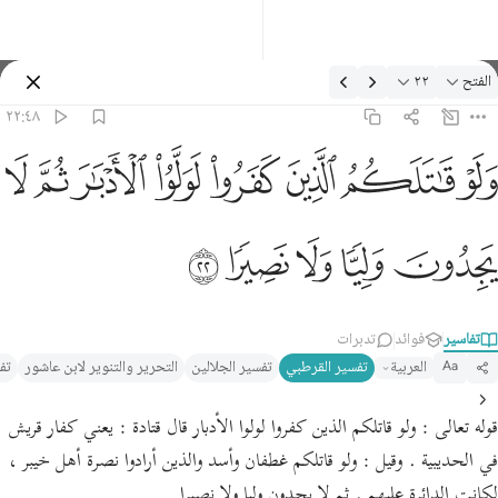
لتفسير: الفتح ٢٢:٤٨
الفتح
٢٢
تسجيل الدخول
٢٢:٤٨
لو قاتلكم الذين كفروا لولوا الادبار ثم لا يجدون وليا ولا نصيرا ٢٢
ﲿ
ﳀ
ﳁ
ﳂ
ﳃ
ﳄ
ﳅ
ﳆ
َلَوْ قَـٰتَلَكُمُ ٱلَّذِينَ كَفَرُوا۟ لَوَلَّوُا۟ ٱلْأَدْبَـٰرَ ثُمَّ لَا يَجِدُونَ وَلِيًّۭا وَلَا نَصِيرًۭا ٢٢
ﳇ
ﳈ
ﳉ
ﳊ
ﳋ
تفاسير
فوائد
تدبرات
العربية
تفسير القرطبي‎
تفسير الجلالين
التحرير والتنوير لابن عاشور
تف
Aa
قوله تعالى : ولو قاتلكم الذين كفروا لولوا الأدبار قال قتادة : يعني كفار قريش
في الحديبية . وقيل : ولو قاتلكم غطفان وأسد والذين أرادوا نصرة أهل خيبر ،
لكانت الدائرة عليهم . ثم لا يجدون وليا ولا نصيرا