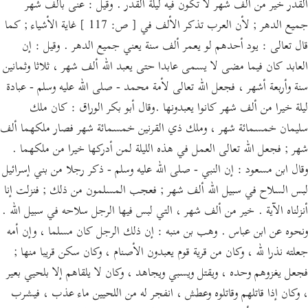
القدر خير من ألف شهر لا تكون فيه ليلة القدر . وقيل : عنى بألف شهر
جميع الدهر ; لأن العرب تذكر الألف في [ ص: 117 ] غاية الأشياء ; كما
قال تعالى : يود أحدهم لو يعمر ألف سنة يعني جميع الدهر . وقيل : إن
العابد كان فيما مضى لا يسمى عابدا حتى يعبد الله ألف شهر ، ثلاثا وثمانين
سنة وأربعة أشهر ، فجعل الله تعالى لأمة محمد - صلى الله عليه وسلم - عبادة
ليلة خيرا من ألف شهر كانوا يعبدونها .وقال أبو بكر الوراق : كان ملك
سليمان خمسمائة شهر ، وملك ذي القرنين خمسمائة شهر فصار ملكهما ألف
شهر ; فجعل الله تعالى العمل في هذه الليلة لمن أدركها خيرا من ملكهما .
وقال ابن مسعود : إن النبي - صلى الله عليه وسلم - ذكر رجلا من بني إسرائيل
لبس السلاح في سبيل الله ألف شهر ; فعجب المسلمون من ذلك ; فنزلت إنا
أنزلناه الآية . خير من ألف شهر ، التي لبس فيها الرجل سلاحه في سبيل الله .
ونحوه عن ابن عباس . وهب بن منبه : إن ذلك الرجل كان مسلما ، وإن أمه
جعلته نذرا لله ، وكان من قرية قوم يعبدون الأصنام ، وكان سكن قريبا منها ;
فجعل يغزوهم وحده ، ويقتل ويسبي ويجاهد ، وكان لا يلقاهم إلا بلحيي بعير
، وكان إذا قاتلهم وقاتلوه وعطش ، انفجر له من اللحيين ماء عذب ، فيشرب