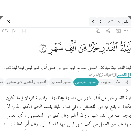
لتفسير: القدر ٣:٩٧
القدر
٣
تسجيل الدخول
٣:٩٧
يلة القدر خير من الف شهر ٣
ﱱ
ﱲ
ﱳ
ﱴ
ﱵ
ﱶ
ﱷ
َيْلَةُ ٱلْقَدْرِ خَيْرٌۭ مِّنْ أَلْفِ شَهْرٍۢ ٣
ليلة القدر ليلة مباركة، العمل الصالح فيها خير من عمل ألف شهر ليس فيها ليلة قدر.
تفاسير
فوائد
تدبرات
العربية
تفسير القرطبي‎
تفسير الجلالين
التحرير والتنوير لابن عاشور
تف
Aa
ليلة القدر خير من ألف شهر بين فضلها وعظمها . وفضيلة الزمان إنما تكون
بكثرة ما يقع فيه من الفضائل . وفي تلك الليلة يقسم الخير الكثير الذي لا
يوجد مثله في ألف شهر . والله أعلم .وقال كثير من المفسرين : أي العمل
فيها خير من العمل في ألف شهر ليس فيها ليلة القدر . وقال أبو العالية : ليلة