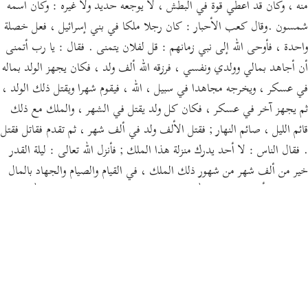
منه ، وكان قد أعطي قوة في البطش ، لا يوجعه حديد ولا غيره : وكان اسمه
شمسون .وقال كعب الأحبار : كان رجلا ملكا في بني إسرائيل ، فعل خصلة
واحدة ، فأوحى الله إلى نبي زمانهم : قل لفلان يتمنى . فقال : يا رب أتمنى
أن أجاهد بمالي وولدي ونفسي ، فرزقه الله ألف ولد ، فكان يجهز الولد بماله
في عسكر ، ويخرجه مجاهدا في سبيل ، الله ، فيقوم شهرا ويقتل ذلك الولد ،
ثم يجهز آخر في عسكر ، فكان كل ولد يقتل في الشهر ، والملك مع ذلك
قائم الليل ، صائم النهار ; فقتل الألف ولد في ألف شهر ، ثم تقدم فقاتل فقتل
. فقال الناس : لا أحد يدرك منزلة هذا الملك ; فأنزل الله تعالى : ليلة القدر
خير من ألف شهر من شهور ذلك الملك ، في القيام والصيام والجهاد بالمال
والنفس والأولاد في سبيل الله .وقال علي وعروة : ذكر النبي - صلى الله عليه
وسلم - أربعة من بني إسرائيل ، فقال " عبدوا الله ثمانين سنة ، لم يعصوه طرفة
عين " ; فذكر أيوب وزكريا ، وحزقيل بن العجوز ويوشع بن نون ; فعجب
أصحاب النبي - صلى الله عليه وسلم - من ذلك . فأتاه جبريل فقال : يا
محمد عجبت أمتك من عبادة هؤلاء النفر ثمانين سنة لم يعصوا الله طرفة عين
، فقد أنزل الله عليك خيرا من ذلك ; ثم قرأ : إنا أنزلناه في ليلة القدر . فسر