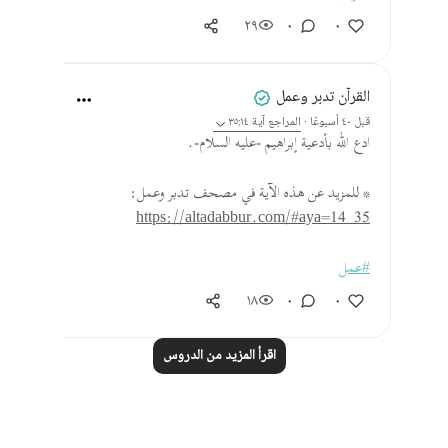
٢٩
٠
٠
القرآن تدبر وعمل
قبل ٤٠ أسبوعًا
·
المراجع
آية ٣٥:١٤
ادع الله بأدعية إبراهيم -عليه السلام-.
* للمزيد عن هذه الآية في مصحف تدبر وعمل:
https://altadabbur.com/#aya=14_35
#عمل
١٨
٠
٠
اقرأ المزيد من الدروس