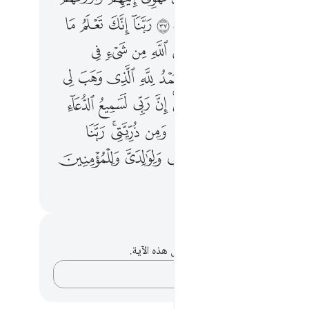
ﲊ
ﲋ
ﲌ
ﲍ
ﲎ
ﲏ
ﲐ
ﲑ
ﲓ
ﲔﲕ
ﲖ
ﲗ
ﲘ
ﲙ
ﲚ
ﲛ
ﲜ
ﲞ
ﲟ
ﲠ
ﲡ
ﲢ
ﲣ
ﲤ
ﲥ
ﲦ
ﲨ
ﲩ
ﲪﲫ
ﲬ
ﲭ
ﲮ
ﲯ
ﲱ
ﲲ
ﲳ
ﲴ
ﲵ
ﲶﲷ
ﲸ
ﲺ
ﲻ
ﲼ
ﲽ
ﲾ
ﲿ
ﳀ
ﳂ
ﳃ
ﳄ
حظات وتأملات
لديك أي ملاحظات أو تأملات حول هذه الآية.
دوّن أفكارك…