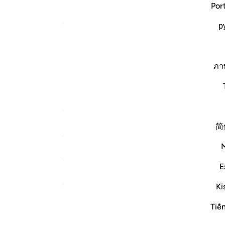
Por
ﲉ
р
ﲒ
Arabic Qurtubi Tafseer
ني أن نعبد الأصنام رب إنهن أضللن كثيرا من الناس
ﲝ
قال إبراهيم رب اجعل هذا البلد آمنا يعني مكة وقد
ภา
ﲧ
نبا عن عبادتها ، وأراد…
اقرأ المزيد
ﲰ
المزيد من التفاسير
ﲹ
简
ﳁ
انظر إلى نقاط الالتقاء
E
تأملات
ملا
ليس 
Ki
الهيئة العالمية لتدبر القرآن الكريم
Tiế
قبل ٣٠ أسبوعًا
·
المراجع
آية ٣٥:١٤
* نعمة الأمن من أعظم النعم على الخلق، إذ لا تتم مصالح