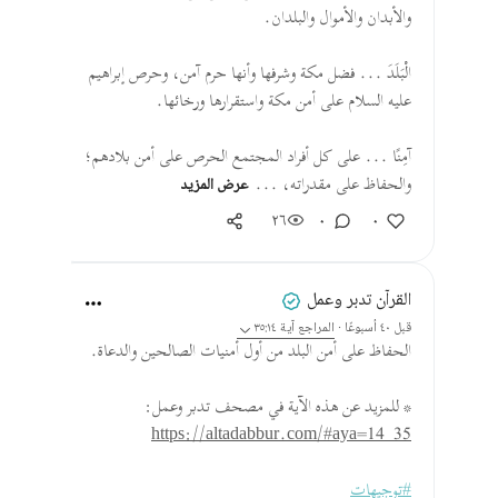
والأبدان والأموال والبلدان.
الْبَلَدَ ... فضل مكة وشرفها وأنها حرم آمن، وحرص إبراهيم
عليه السلام على أمن مكة واستقرارها ورخائها.
آمِنًا ... على كل أفراد المجتمع الحرص على أمن بلادهم؛
والحفاظ على مقدراته، ...
عرض المزيد
٢٦
٠
٠
القرآن تدبر وعمل
قبل ٤٠ أسبوعًا
·
المراجع
آية ٣٥:١٤
الحفاظ على أمن البلد من أول أمنيات الصالحين والدعاة.
* للمزيد عن هذه الآية في مصحف تدبر وعمل:
https://altadabbur.com/#aya=14_35
#توجيهات