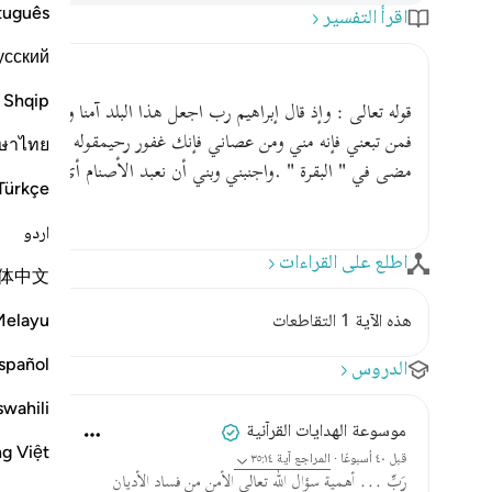
tuguês
اقرأ التفسير
усский
Shqip
قوله تعالى : وإذ قال إبراهيم رب اجعل هذا البلد آمنا واجنبني وب
فمن تبعني فإنه مني ومن عصاني فإنك غفور رحيمقوله تعالى : وإذ 
ษาไทย
مضى في " البقرة " .واجنبني وبني أن نعبد الأصنام أي اجعلني جا
Türkçe
اردو
اطلع على القراءات
体中文
Melayu
هذه الآية 1 التقاطعات
spañol
الدروس
swahili
موسوعة الهدايات القرآنية
ng Việt
قبل ٤٠ أسبوعًا
·
المراجع
آية ٣٥:١٤
رَبِّ ... أهمية سؤال الله تعالى الأمن من فساد الأديان