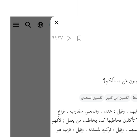
تسجيل الدخول
٩١:٣٧
بون مَن يسألكم؟
يـط
تفسیر ابنِ کثیر
تفسير السعدي
عليهم . وقيل : عدل . والمعنى متقارب . فراغ
ألا تأكلون فخاطبها كما يخاطب من يعقل ; لأنهم
زعمهم . وقيل : تركوه للسدنة . وقيل : قرب هو