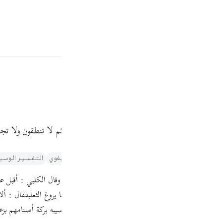
ة
تسجيل الدخول
ﲏ
ﲐ
أكلون هذا الطعام الذي يقدمه لكم سدنتكم؟ ما لكم لا تنطقون ولا تجي
Fr
ر والتنوير لابن عاشور
تفسير الطبري
التفسير الميسر
تفسير البغوي‎
الـتـفـسـيـر الـوسـ
Ind
 وقال أبو مالك : جاء إليهم . وقال قتادة : مال إليهم . وقال الكلبي : أقبل 
I
وقال الشاعر :ويريك من طرف اللسان حلاوة ويروغ عنك كما يروغ الثعلبفقال : 
 طعام تركوه ليأكلوه إذا رجعوا من العيد ، وإنما تركوه لتصيبه بركة أصنامهم ب