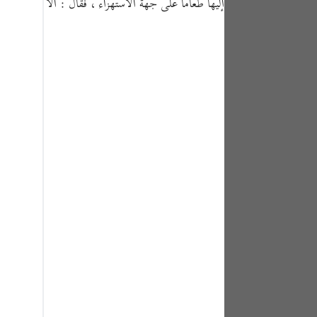
إليها طعاما على جهة الاستهزاء ، فقال : ألا تأكلون
tuguês
усский
Shqip
ษาไทย
Türkçe
اردو
体中文
Melayu
spañol
swahili
ng Việt