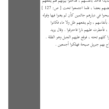
شديدا فأخذ بأنفسهم ، فدخلوا بيوتهم فلم ينفعهم
ظل ولا ماء فأنضجهم الحر ، فخرجوا هربا إلى البرية ، فبعث الله عز وجل سحابة فأظلتهم فوجدوا لها بردا وروحا وريحا طيبة ، فنادى بعضهم بعضا ، فلما اجتمعوا تحت [ ص: 127 ]
حوا في ديارهم جاثمين كأن لم يغنوا فيها وقوله
نفاسهم ، ولم ينفعهم ظل ولا ماء فكانوا
، فأمطرت عليهم نارا فاحترقوا . وقال يزيد
وا كلهم تحته ، فوقع عليهم الجبل وهو الظلة .
اح بهم جبريل صيحة فهلكوا أجمعين .