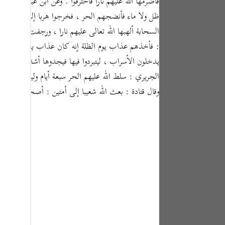
فأضرمها الله عليهم نارا فاحترقوا . وعن ابن عباس أيضا 
tuguês
усский
السحابة ألهبها الله تعالى عليهم نارا ، ورجفت بهم الأ
: فأخذهم عذاب يوم الظلة إنه كان عذاب يوم عظيم . وقي
Shqip
يدخلون الأسراب ، ليتبردوا فيها فيجدوها أشد حرا من الظ
ษาไทย
الجريري : سلط الله عليهم الحر سبعة أيام ولياليهن ثم ر
Türkçe
وقال قتادة : بعث الله شعيبا إلى أمتين : أصحاب مد
اردو
体中文
Melayu
spañol
swahili
ng Việt