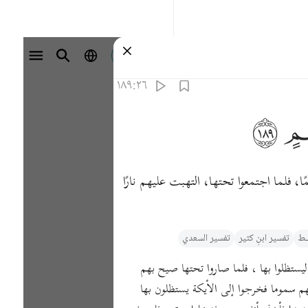
تسجيل الدخول
١٨٩:٢٦
ﱲ
، فلما اجتمعوا تحتها، التهبت عليهم نارًا
يـط
تفسیر ابنِ کثیر
تفسير السعدي
يستظلوا بها ، فلما صاروا تحتها صيح بهم
ليهم سموما فخرجوا إلى الأيكة يستظلون بها