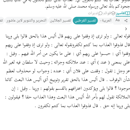
فذوقوا العذاب بما كنتم تكفرون أي: العذاب الذي كنتم تكذبون به في الدنيا بسبب
جحودكم بالله تعالى ورسوله محمد صلى الله عليه وسلم.
تفاسير
فوائد
تدبرات
العربية
تفسير القرطبي‎
تفسير الجلالين
التحرير والتنوير لابن عاشور
تف
Aa
قوله تعالى : ولو ترى إذ وقفوا على ربهم قال أليس هذا بالحق قالوا بلى وربنا
قال فذوقوا العذاب بما كنتم تكفرونقوله تعالى : ولو ترى إذ وقفوا على ربهم
وقفوا أي : حبسوا على ربهم أي : على ما يكون من أمر الله فيهم . وقيل :
على بمعنى ( عند ) أي : عند ملائكته وجزائه ; وحيث لا سلطان فيه لغير الله
عز وجل ; تقول : وقفت على فلان أي : عنده ; وجواب لو محذوف لعظم
شأن الوقوف . قال أليس هذا بالحق تقرير وتوبيخ أي أليس هذا البعث كائنا
موجودا ؟ قالوا بلى ويؤكدون اعترافهم بالقسم بقولهم : وربنا . وقيل : إن
الملائكة تقول لهم بأمر الله أليس هذا البعث وهذا العذاب حقا ؟ فيقولون :
بلى وربنا إنه حق . قال فذوقوا العذاب بما كنتم تكفرون .