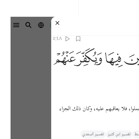
تسجيل الدخول
٥:٤٨
ﱻ
ﱼ
ﱽ
لوا، فلا يعاقبهم عليه، وكان ذلك الجزاء
يـط
تفسیر ابنِ کثیر
تفسير السعدي