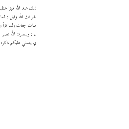
Por
р
لام في " ليدخل " يتعلق بما يتعلق به اللام في قوله : ليغفر لك الله وقيل : لما
ك يا رسول الله ، فماذا لنا ؟ فنزل : ليدخل المؤمنين والمؤمنات جنات ولما قرأ و
ل في حق الأمة : ويهديكم صراطا مستقيما . ولما قال : وينصرك الله نصرا عزي
ภา
ها الذين آمنوا صلوا عليه وسلموا تسليما . ثم قال : هو الذي يصلي عليكم ذكره
简
E
Ki
Tiế