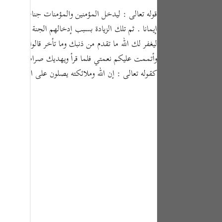
tuguês
усский
إيمانا . ثم تلك الزيادة بسبب إدخالهم الجنة . وقيل : ال
ليغفر لك الله ما تقدم من ذنبك وما تأخر قالوا : هنيئا ل
Shqip
وأتممت عليكم نعمتي فلما قرأ ويهديك صراطا مستقيما نز
ษาไทย
كقوله تعالى : إن الله وملائكته يصلون على النبي يا أي
Türkçe
اردو
体中文
Melayu
spañol
swahili
ng Việt