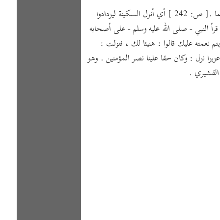
قوله تعالى : ليدخل المؤمنين والمؤمنات جنات تجري من تحتها الأنهار خالدين فيها ويكفر عنهم سيئاتهم وكان ذلك عند الله فوزا عظيما .[ ص: 242 ] أي أنزل السكينة ليزدادوا
 قرأ النبي - صلى الله عليه وسلم - على أصحابه
يتم نعمته عليك قالوا : هنيئا لك ، فنزلت :
زا نزل : وكان حقا علينا نصر المؤمنين . وهو
 القشيري .