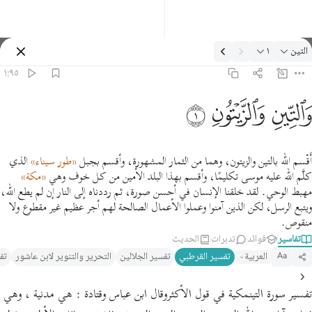
لتفسير: التين ١:٩٥
التين
١
تسجيل الدخول
١:٩٥
التين والزيتون ١
ﱛ
ﱜ
ﱝ
َٱلتِّينِ وَٱلزَّيْتُونِ ١
أَقْسم الله بالتين والزيتون، وهما من الثمار المشهورة، وأقسم بجبل
«طور سيناء»
الذي
كلَّم الله عليه موسى تكليمًا، وأقسم بهذا البلد الأمين من كل خوف وهي
«مكة»
مهبط الوحي. لقد خلقنا الإنسان في أحسن صورة، ثم رددناه إلى النار إن لم يطع الله،
ويتبع الرسل، لكن الذين آمنوا وعملوا الأعمال الصالحة لهم أجر عظيم غير مقطوع ولا
منقوص.
تفاسير
فوائد
تدبرات
الحديث
العربية
تفسير القرطبي‎
تفسير الجلالين
التحرير والتنوير لابن عاشور
تف
Aa
تفسير سورة التينمكية في قول الأكثروقال ابن عباس وقتادة : هي مدنية ، وهي