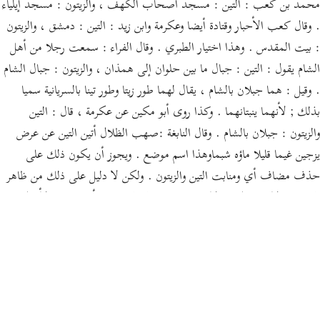
محمد بن كعب : التين : مسجد أصحاب الكهف ، والزيتون : مسجد إيلياء
. وقال كعب الأحبار وقتادة أيضا وعكرمة وابن زيد : التين : دمشق ، والزيتون
: بيت المقدس . وهذا اختيار الطبري . وقال الفراء : سمعت رجلا من أهل
الشام يقول : التين : جبال ما بين حلوان إلى همذان ، والزيتون : جبال الشام
. وقيل : هما جبلان بالشام ، يقال لهما طور زيتا وطور تينا بالسريانية سميا
بذلك ; لأنهما ينبتانهما . وكذا روى أبو مكين عن عكرمة ، قال : التين
والزيتون : جبلان بالشام . وقال النابغة :صهب الظلال أتين التين عن عرض
يزجين غيما قليلا ماؤه شبماوهذا اسم موضع . ويجوز أن يكون ذلك على
حذف مضاف أي ومنابت التين والزيتون . ولكن لا دليل على ذلك من ظاهر
التنزيل ، ولا من قول من لا يجوز خلافه قاله النحاس .وأصح هذه الأقوال
الأول ; لأنه الحقيقة ، ولا يعدل عن الحقيقة إلى المجاز إلا بدليل . وإنما
أقسم الله بالتين ; لأنه كان ستر آدم في الجنة لقوله تعالى : يخصفان عليهما
من ورق الجنة وكان ورق التين . وقيل : أقسم به ليبين وجه المنة العظمى فيه
فإنه جميل المنظر ، طيب المخبر ، نشر الرائحة ، سهل الجني ، على قدر
المضغة . وقد أحسن القائل فيه :انظر إلى التين في الغصون ضحى ممزق