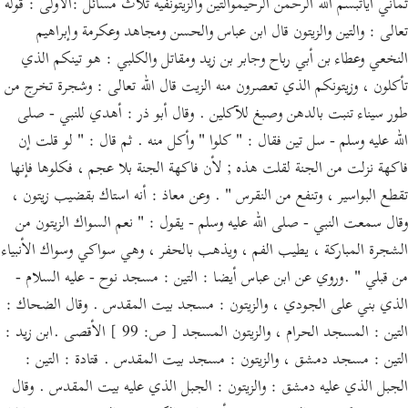
ثماني آياتبسم الله الرحمن الرحيموالتين والزيتونفيه ثلاث مسائل :الأولى : قوله
تعالى : والتين والزيتون قال ابن عباس والحسن ومجاهد وعكرمة وإبراهيم
النخعي وعطاء بن أبي رباح وجابر بن زيد ومقاتل والكلبي : هو تينكم الذي
تأكلون ، وزيتونكم الذي تعصرون منه الزيت قال الله تعالى : وشجرة تخرج من
طور سيناء تنبت بالدهن وصبغ للآكلين . وقال أبو ذر : أهدي للنبي - صلى
الله عليه وسلم - سل تين فقال : " كلوا " وأكل منه . ثم قال : " لو قلت إن
فاكهة نزلت من الجنة لقلت هذه ; لأن فاكهة الجنة بلا عجم ، فكلوها فإنها
تقطع البواسير ، وتنفع من النقرس " . وعن معاذ : أنه استاك بقضيب زيتون ،
وقال سمعت النبي - صلى الله عليه وسلم - يقول : " نعم السواك الزيتون من
الشجرة المباركة ، يطيب الفم ، ويذهب بالحفر ، وهي سواكي وسواك الأنبياء
من قبلي " .وروي عن ابن عباس أيضا : التين : مسجد نوح - عليه السلام -
الذي بني على الجودي ، والزيتون : مسجد بيت المقدس . وقال الضحاك :
التين : المسجد الحرام ، والزيتون المسجد [ ص: 99 ] الأقصى .ابن زيد :
التين : مسجد دمشق ، والزيتون : مسجد بيت المقدس . قتادة : التين :
الجبل الذي عليه دمشق : والزيتون : الجبل الذي عليه بيت المقدس . وقال