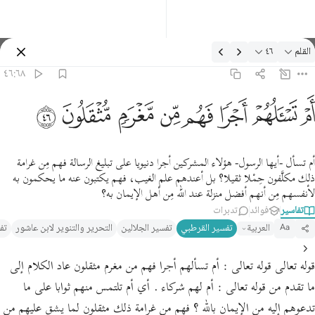
لتفسير: القلم ٤٦:٦٨
القلم
٤٦
تسجيل الدخول
٤٦:٦٨
م تسالهم اجرا فهم من مغرم مثقلون ٤٦
ﱡ
ﱢ
ﱣ
ﱤ
ﱥ
ﱦ
ﱧ
ﱨ
َمْ تَسْـَٔلُهُمْ أَجْرًۭا فَهُم مِّن مَّغْرَمٍۢ مُّثْقَلُونَ ٤٦
أم تسأل -أيها الرسول- هؤلاء المشركين أجرا دنيويا على تبليغ الرسالة فهم مِن غرامة
ذلك مكلَّفون حِمْلا ثقيلا؟ بل أعندهم علم الغيب، فهم يكتبون عنه ما يحكمون به
لأنفسهم مِن أنهم أفضل منزلة عند الله مِن أهل الإيمان به؟
تفاسير
فوائد
تدبرات
العربية
تفسير القرطبي‎
تفسير الجلالين
التحرير والتنوير لابن عاشور
تف
Aa
قوله تعالى قوله تعالى : أم تسألهم أجرا فهم من مغرم مثقلون عاد الكلام إلى
ما تقدم من قوله تعالى : أم لهم شركاء . أي أم تلتمس منهم ثوابا على ما
تدعوهم إليه من الإيمان بالله ؟ فهم من غرامة ذلك مثقلون لما يشق عليهم من