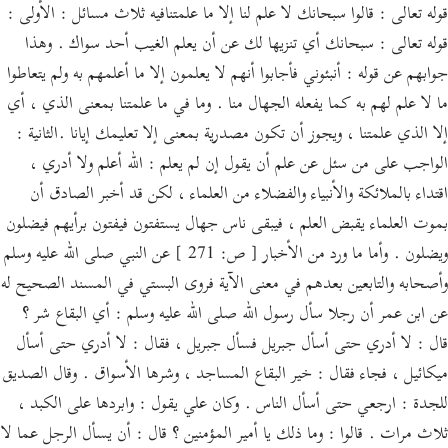
قوله تعالى : قالوا سبحانك لا علم لنا إلا ما علمتنافيه ثلاث مسائل : الأولى :
قوله تعالى : سبحانك أي تنزيها لك عن أن يعلم الغيب أحد سواك . وهذا
جوابهم عن قوله : أنبئوني فأجابوا أنهم لا يعلمون إلا ما أعلمهم به ولم يتعاطوا
ما لا علم لهم به كما يفعله الجهال منا . وما في ما علمتنا بمعنى الذي ، أي
إلا الذي علمتنا ، ويجوز أن تكون مصدرية بمعنى إلا تعليمك إيانا .الثانية :
الواجب على من سئل عن علم أن يقول إن لم يعلم : الله أعلم ولا أدري ،
اقتداء بالملائكة والأنبياء والفضلاء من العلماء ، لكن قد أخبر الصادق أن
بموت العلماء يقبض العلم ، فيبقى ناس جهال يستفتون فيفتون برأيهم فيضلون
ويضلون . وأما ما ورد من الأخبار [ ص: 271 ] عن النبي صلى الله عليه وسلم
وأصحابه والتابعين بعدهم في معنى الآية فروى البستي في المسند الصحيح له
عن ابن عمر أن رجلا سأل رسول الله صلى الله عليه وسلم : أي البقاع شر ؟
قال : لا أدري حتى أسأل جبريل فسأل جبريل ، فقال : لا أدري حتى أسأل
ميكائيل ، فجاء فقال : خير البقاع المساجد ، وشرها الأسواق . وقال الصديق
للجدة : ارجعي حتى أسأل الناس . وكان علي يقول : وابردها على الكبد ،
ثلاث مرات . قالوا : وما ذلك يا أمير المؤمنين ؟ قال : أن يسأل الرجل عما لا