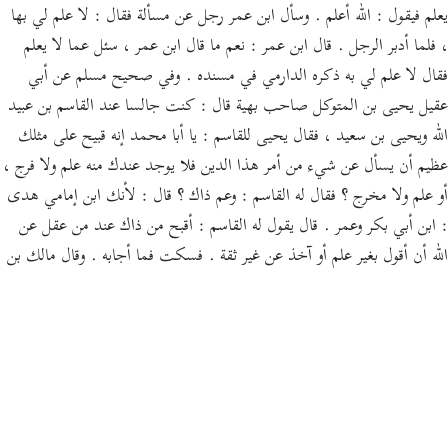
يعلم فيقول : الله أعلم . وسأل ابن عمر رجل عن مسألة فقال : لا علم لي بها
، فلما أدبر الرجل . قال ابن عمر : نعم ما قال ابن عمر ، سئل عما لا يعلم
فقال لا علم لي به ذكره الدارمي في مسنده . وفي صحيح مسلم عن أبي
عقيل يحيى بن المتوكل صاحب بهية قال : كنت جالسا عند القاسم بن عبيد
الله ويحيى بن سعيد ، فقال يحيى للقاسم : يا أبا محمد إنه قبيح على مثلك
عظيم أن يسأل عن شيء من أمر هذا الدين فلا يوجد عندك منه علم ولا فرج ،
أو علم ولا مخرج ؟ فقال له القاسم : وعم ذاك ؟ قال : لأنك ابن إمامي هدى
: ابن أبي بكر وعمر . قال يقول له القاسم : أقبح من ذاك عند من عقل عن
الله أن أقول بغير علم أو آخذ عن غير ثقة . فسكت فما أجابه . وقال مالك بن
أنس : سمعت ابن هرمز يقول : ينبغي للعالم أن يورث جلساءه من بعده لا
أدري حتى يكون أصلا في أيديهم ، فإذا سئل أحدهم عما لا يدري قال : لا
أدري . وذكر الهيثم بن جميل قال : شهدت مالك بن أنس سئل عن ثمان
وأربعين مسألة فقال في اثنتين وثلاثين منها : لا أدري .قلت : ومثله كثير عن
الصحابة والتابعين وفقهاء المسلمين . وإنما يحمل على ترك ذلك الرياسة وعدم
الإنصاف في العلم . قال ابن عبد البر : من بركة العلم وآدابه الإنصاف فيه ،