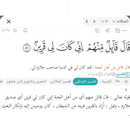
لتفسير: الصافات ٥١:٣٧
الصافات
٥١
تسجيل الدخول
٥١:٣٧
ال قايل منهم اني كان لي قرين ٥١
ﳝ
ﳞ
ﳟ
ﳠ
ﳡ
ﳢ
ﳣ
ﳤ
َالَ قَآئِلٌۭ مِّنْهُمْ إِنِّى كَانَ لِى قَرِينٌۭ ٥١
قال قائل من أهل الجنة:
لقد كان لي في الدنيا صاحب ملازم لي.
تفاسير
فوائد
تدبرات
العربية
تفسير القرطبي‎
تفسير الجلالين
التحرير والتنوير لابن عاشور
تف
Aa
قوله تعالى : قال قائل منهم أي من أهل الجنة إني كان لي قرين أي صديق
ملازم ، وقيل : أراد بالقرين قرينه من الشيطان ، كان يوسوس إليه بإنكار البعث
.