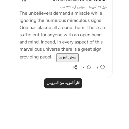
In the Shade of the Quran
قبل ٣١ أسبوعًا
·
المراجع
آية ٧:٢٦-٨
The unbelievers demand a miracle while
ignoring the numerous miraculous signs
God has placed all around them. These are
sufficient for anyone with an open heart
and mind. Indeed, in every aspect of this
marvellous universe there is a great sign
providing peopl...
عرض المزيد
٠
١
اقرأ المزيد من الدروس