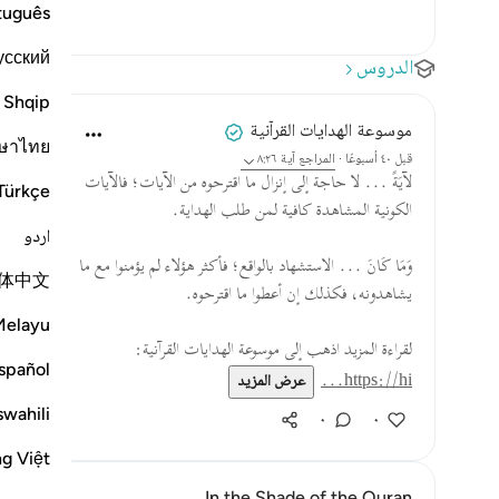
tuguês
усский
الدروس
Shqip
موسوعة الهدايات القرآنية
ษาไทย
قبل ٤٠ أسبوعًا
·
المراجع
آية ٨:٢٦
لآيَةً ... لا حاجة إلى إنزال ما اقترحوه من الآيات؛ فالآيات
Türkçe
الكونية المشاهدة كافية لمن طلب الهداية.
اردو
وَمَا كَانَ ... الاستشهاد بالواقع؛ فأكثر هؤلاء لم يؤمنوا مع ما
体中文
يشاهدونه، فكذلك إن أعطوا ما اقترحوه.
Melayu
لقراءة المزيد اذهب إلى موسوعة الهدايات القرآنية:
spañol
https://hi...
عرض المزيد
swahili
٠
٠
ng Việt