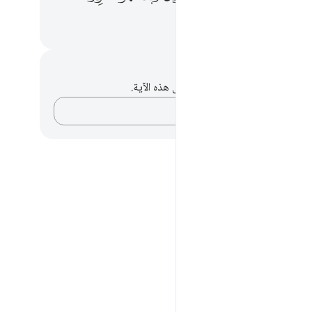
ﲋ
حظات وتأملات
لديك أي ملاحظات أو تأملات حول هذه الآية.
دوّن أفكارك…