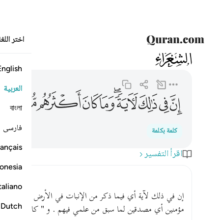
اختر اللغ
026
الشعراء
26:8
ان في ذالك لاية وما كان اكثرهم مومنين ٨
English
العربية
ﱼ
ﱽ
ﱾ
ﱿﲀ
ﲁ
ﲂ
ﲃ
ﲄ
ﲅ
বাংলা
فارسی
كلمة بكلمة
ançais
اقرأ التفسير
onesia
taliano
إن في ذلك لآية أي فيما ذكر من الإنبات في الأرض لدلالته على أ
Dutch
مؤمنين أي مصدقين لما سبق من علمي فيهم . و " كان " هنا صلة ف