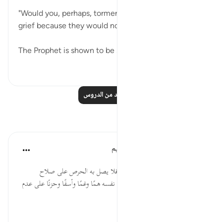
"Would you, perhaps, torment yourself to death with
grief because they would not believe?" (Verse 3)
The Prophet is shown to be suffe...
عرض المزيد
٠
٣
اقرأ المزيد من الدروس
تأملات
الهيئة العالمية لتدبر القرآن الكريم
قبل ٢٩ أسبوعًا
·
المراجع
آية ٣:٢٦
الاستقرار النفسي مطلوب للداعية، فلا يصل به الحرص على صلاح
المدعوين إلى الحد الذي يُهلك فيه نفسه همًا وغمًا وأسفًا وحزنًا على عدم
استجابتهم.
المصدر: هدايات القرآن الكريم