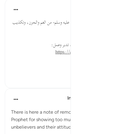
القرآن تدبر وعمل
قبل ٤٠ أسبوعًا
·
المراجع
آية ٣:٢٦
بيان ما كان ينال الرسول -صلى الله عليه وسلم- من الغم والحزن، وتكذيب
قومه له.
* للمزيد عن هذه الآية في مصحف تدبر وعمل:
https://altadabbur.com/#aya=26_3
#توجيهات
٠
٠
In the Shade of the Quran
قبل ٣١ أسبوعًا
·
المراجع
آية ٣:٢٦
There is here a note of remonstration with the
Prophet for showing too much concern for the
unbelievers and their attitudes: