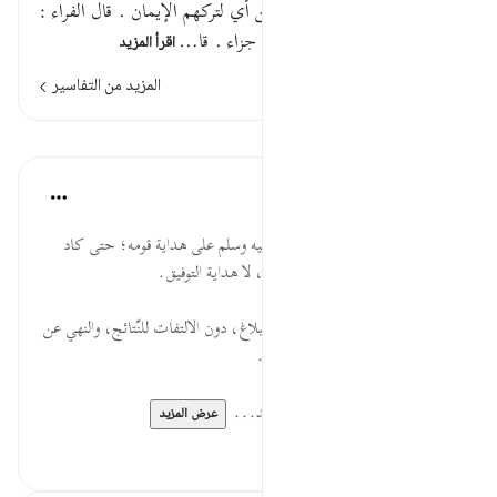
الكهف بيانه . ألا يكونوا مؤمنين أي لتركهم الإيمان . قال الفراء :
( أن ) في موضع نصب ; لأنها جزاء . قا…
اقرأ المزيد
المزيد من التفاسير
الدروس
موسوعة الهدايات القرآنية
قبل ٤٠ أسبوعًا
·
المراجع
آية ٣:٢٦
بَاخِعٌ ... حرص النبي صلى الله عليه وسلم على هداية قومه؛ حتى كاد
يهلك نفسه، وأن عليه هداية البيان، لا هداية التوفيق.
مُؤْمِنِينَ ... الواجب الاجتهاد في البلاغ، دون الالتفات للنّتائج، والنهي عن
شدة الحزن والأسى على المعرضين.
لقراءة المزيد اذهب إلى موسوعة الهد...
عرض المزيد
٠
٠