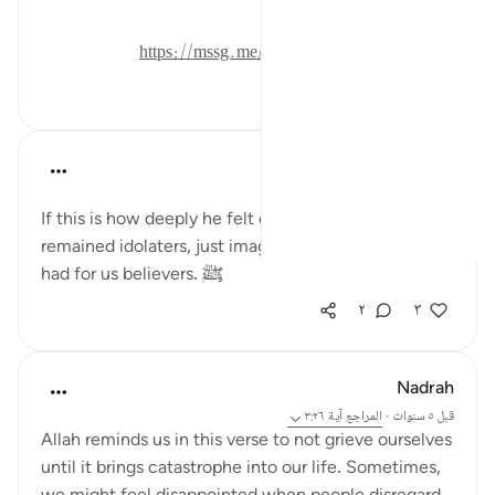
للمزيد حمل تطبيق تدبر:
https://mssg.me/4lx6w
٠
٠
Salah Sheikh
قبل ٥ سنوات
·
المراجع
آية ٣:٢٦
If this is how deeply he felt over his qawm who
remained idolaters, just imagine how much love he
had for us believers. ﷺ
٢
٣
Nadrah
قبل ٥ سنوات
·
المراجع
آية ٣:٢٦
Allah reminds us in this verse to not grieve ourselves
until it brings catastrophe into our life. Sometimes,