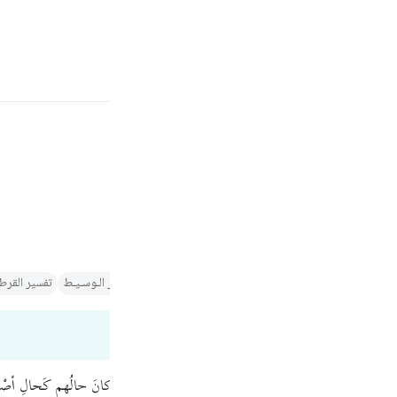
ة
تسجيل الدخول
ﲂ
نتقم منه من أعدائه، الرحيم بعباده الموحدين.
Fr
الين
تفسير الطبري
التفسير الميسر
تفسير البغوي‎
الـتـفـسـيـر الـوسـيـط
تفسير القرطب
Ind
I