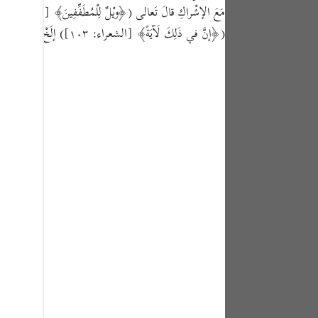
tuguês
(﴿إنَّ في ذَلِكَ لَآيَةً﴾ [الشعراء: ١٠٣]) إلَخْ.
усский
Shqip
ษาไทย
Türkçe
اردو
体中文
Melayu
spañol
swahili
ng Việt