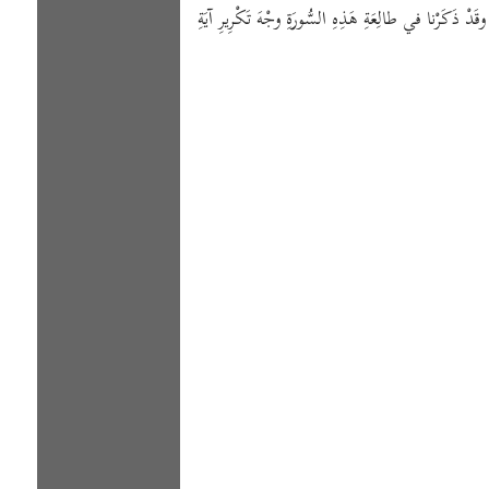
َظِيمٍ﴾ [المطففين: ٥]) . وقَدْ تَقَدَّمَ القَوْلُ في نَظائِرِهِ. وقَدْ ذَكَرْنا في طالِعَةِ هَذِهِ السُّورَةِ وجْهَ تَكْرِيرِ آيَةِ