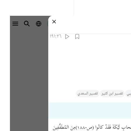
تسجيل الدخول
١٩١:٢٦
ي‎
تفسیر ابنِ کثیر
تفسير السعدي
﴿إنَّ في ذَلِكَ لَآيَةً وما كانَ أكْثَرُهم مُؤْمِنِينَ﴾ ﴿وإنَّ رَبَّكَ لَهْوَ العَزِيزُ الرَّحِيمُ﴾ . أيْ في ذَلِكَ آيَةٌ لِكُفّارِ قُرَيْشٍ إذْ كانَ حالُهم كَحالِ أصْحابِ لَيْكَةَ فَقَدْ كانُوا (ص-١٨٨)مِنَ المُطَفِّفِينَ