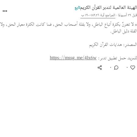
الهيئة العالمية لتدبر القرآن الكريم
تابع
قبل ٢٩ أسبوعًا
·
المراجع
آية ١٨٩:٢٦-١٩٠
* لا تغترنّ بكثرة أتباع الباطل، ولا بقلة أصحاب الحق، فما كانت الكثرة معيار الحق، ولا
القلة دليل الباطل.
المصدر: هدايات القرآن الكريم
للمزيد حمل تطبيق تدبر:
https://mssg.me/4lx6w
٠
٠
استكشف مجتمع التدبر