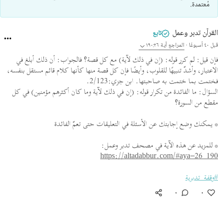
مُعتمدة.
القرآن تدبر وعمل
تابع
قبل ٤٠ أسبوعًا
·
المراجع
آية ١٩٠:٢٦
فإن قيل: لم كرر قوله: (إن في ذلك لآية) مع كل قصة؟ فالجواب: أن ذلك أبلغ في
الاعتبار، وأشدّ تنبيهًا للقلوب، وأيضًا فإن كل قصة منها كأنها كلام قائم مستقل بنفسه،
فختمت بما ختمت به صاحبتها. ابن جزي:2/123.
السؤال: ما الفائدة من تكرار قوله: (إن في ذلك لآية وما كان أكثرهم مؤمنين) في كل
مقطع من السورة؟
* يمكنك وضع إجابتك عن الأسئلة في التعليقات حتى تعمّ الفائدة
* للمزيد عن هذه الآية في مصحف تدبر وعمل:
https://altadabbur.com/#aya=26_190
#وقفة_تدبرية
٠
٠