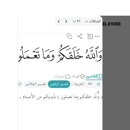
لتفسير: الصافات ٩٦:٣٧
الصافات
٩٦
اختر اللغ
English
والله خلقكم وما تعملون ٩٦
ﲤ
ﲥ
ﲦ
ﲧ
ﲨ
العربية
وَٱللَّهُ خَلَقَكُمْ وَمَا تَعْمَلُونَ ٩٦
বাংলা
فارسی
تفاسير
فوائد
تدبرات
العربية
تفسير البغوي‎
تفسير الجلالين
التحرير والتنوي
Aa
ançais
( والله خلقكم وما تعملون )
بأيديكم من الأصنام ، وفيه دليل عل
onesia
taliano
Dutch