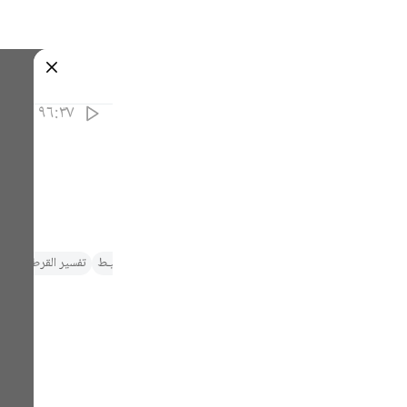
ة
تسجيل الدخول
٩٦:٣٧
ر لابن عاشور
تفسير الطبري
التفسير الميسر
الـتـفـسـيـر الـوسـيـط
تفسير القرطبي‎
تف
Fr
ى أن أفعال العباد مخلوقة لله تعالى .
Ind
I