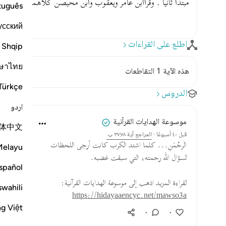
مبتدأ ثانيا . وقرأابن عامر ويعقوب وابن محيصن كلاهما بالخفض 
tuguês
усский
اطلع على القراءات
Shqip
ษาไทย
هذه الآية 1 التقاطعات
Türkçe
الدروس
اردو
موسوعة الهدايات القرآنية
体中文
قبل ٤٠ أسبوعًا
·
المراجع
آية ٣٧:٧٨
الرحْمَنِ... كلما اشتد الكرب كانت أرجى اللحظات
Melayu
لسؤال الله رحمته، التي سبقت غضبه.
spañol
لقراءة المزيد اذهب إلى موسوعة الهدايات القرآنية:
swahili
https://hidayaaencyc.net/mawso3a
ng Việt
٠
٠