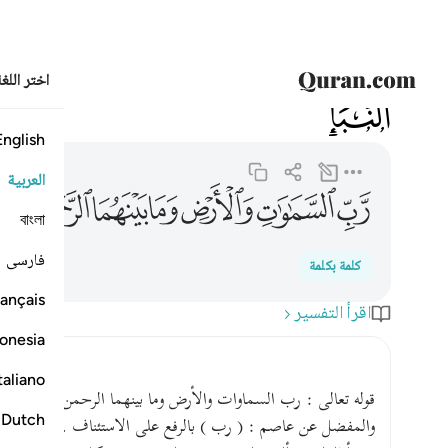
اختر اللغ
078
النبإ
78:37
رب السماوات والارض وما بينهما الرحمان لا يملكون منه خطابا
English
العربية
ﱛ
ﱜ
ﱝ
ﱞ
ﱟ
ﱠﱡ
ﱢ
ﱣ
বাংলা
فارسی
كلمة بكلمة
ançais
اقرأ التفسير
onesia
taliano
قوله تعالى : رب السماوات والأرض وما بينهما الرحمن قرأ ابن مسع
Dutch
والمفضل عن عاصم : ( رب ) بالرفع على الاستئناف ، الرحمن خ