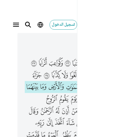
تسجيل الدخول
 في السياق
٥, جوز ٣٠
كذابا ٣٥ جزاء من ربك عطاء حسابا ٣٦ رب السماوات والارض وما بينهما الرحمان لا يملكون منه خطابا ٣٧ يوم يقوم الروح والملايكة صفا لا يتكلمون الا من اذن له الرحمان وقال صوابا ٣٨ ذالك اليوم الحق فمن شاء اتخذ الى ربه مابا ٣٩ انا انذرناكم عذابا قريبا يوم ينظر المرء ما قدمت يداه ويقول الكافر يا ليتني كنت ترابا ٤٠
ﱂ
ﱃ
ﱄ
ﱅ
ﱆ
ﱇ
ﱈ
ﱉ
ﱊ
ذَّٰبًۭا ٣٥ جَزَآءًۭ مِّن رَّبِّكَ عَطَآءً حِسَابًۭا ٣٦ رَّبِّ ٱلسَّمَـٰوَٰتِ وَٱلْأَرْضِ وَمَا بَيْنَهُمَا ٱلرَّحْمَـٰنِ ۖ لَا يَمْلِكُونَ مِنْهُ خِطَابًۭا ٣٧ يَوْمَ يَقُومُ ٱلرُّوحُ وَٱلْمَلَـٰٓئِكَةُ صَفًّۭا ۖ لَّا يَتَكَلَّمُونَ إِلَّا مَنْ أَذِنَ لَهُ ٱلرَّحْمَـٰنُ وَقَالَ صَوَابًۭا ٣٨ ذَٰلِكَ ٱلْيَوْمُ ٱلْحَقُّ ۖ فَمَن شَآءَ ٱتَّخَذَ إِلَىٰ رَبِّهِۦ مَـَٔابًا ٣٩ إِنَّآ أَنذَرْنَـٰكُمْ عَذَابًۭا قَرِيبًۭا يَوْمَ يَنظُرُ ٱلْمَرْءُ مَا قَدَّمَتْ يَدَاهُ وَيَقُولُ ٱلْكَافِرُ يَـٰلَيْتَنِى كُنتُ تُرَٰبًۢا ٤٠
ﱌ
ﱍ
ﱎ
ﱏ
ﱐ
ﱑ
ﱒ
ﱓ
ﱔ
ﱕ
ﱗ
ﱘ
ﱙ
ﱚ
ﱛ
ﱜ
ﱝ
ﱞ
ﱟ
ﱢ
ﱣ
ﱤ
ﱥ
ﱦ
ﱧ
ﱨ
ﱩ
ﱫﱬ
ﱭ
ﱮ
ﱯ
ﱰ
ﱱ
ﱲ
ﱳ
ﱴ
ﱶ
ﱷ
ﱸ
ﱹﱺ
ﱻ
ﱼ
ﱽ
ﱾ
ﱿ
ﲁ
ﲂ
ﲃ
ﲄ
ﲅ
ﲆ
ﲇ
ﲈ
ﲉ
ﲊ