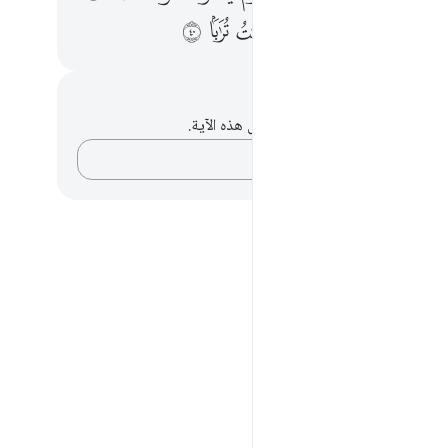
ﲌ
ﲍ
ﲎ
ﲏ
ﲐ
ﲑ
حظات وتأملات
لديك أي ملاحظات أو تأملات حول هذه الآية.
دوّن أفكارك…