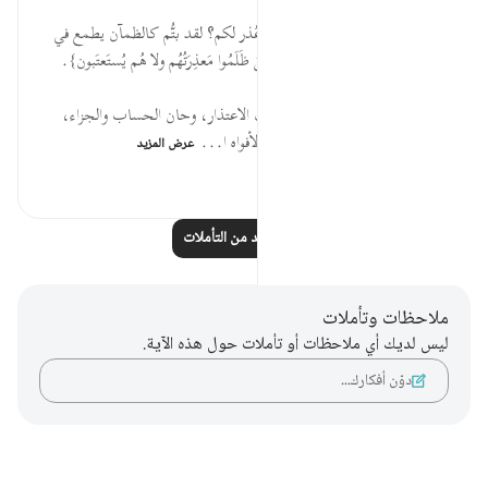
قبل ٣٠ أسبوعًا
·
المراجع
آية ٣٥:٧٧-٣٧
* الآن تعتذرون، وقد علمتُم أنه لا عُذر لكم؟ لقد بتُّم كالظمآن يطمع في
سراب، ولكن {فيَومَئِذٍ لا ينفَعُ الذِينَ ظَلَمُوا مَعذِرَتُهُم ولا هُم يُستَعتَبون}.
* انقضى زمنُ الجدل، ومضى وقت الاعتذار، وحان الحساب والجزاء،
فأخرسَ الهولُ الألسنة، وكتم الفزعُ الأفواه ا...
عرض المزيد
-
٠
٠
اقرأ المزيد من التأملات
ملاحظات وتأملات
ليس لديك أي ملاحظات أو تأملات حول هذه الآية.
دوّن أفكارك…