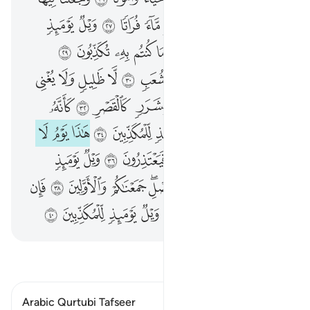
أَلَمْ نَجْعَلِ ٱلْأَرْضَ كِفَاتًا ٢٥ أَحْيَآءًۭ وَأَمْوَٰتًۭا ٢٦ وَجَعَلْنَا فِيهَا رَوَٰسِىَ شَـٰمِخَـٰتٍۢ وَأَسْقَيْنَـٰكُم مَّآءًۭ فُرَاتًۭا ٢٧ وَيْلٌۭ يَوْمَئِذٍۢ لِّلْمُكَذِّبِينَ ٢٨ ٱنطَلِقُوٓا۟ إِلَىٰ مَا كُنتُم بِهِۦ تُكَذِّبُونَ ٢٩ ٱنطَلِقُوٓا۟ إِلَىٰ ظِلٍّۢ ذِى ثَلَـٰثِ شُعَبٍۢ ٣٠ لَّا ظَلِيلٍۢ وَلَا يُغْنِى مِنَ ٱللَّهَبِ ٣١ إِنَّهَا تَرْمِى بِشَرَرٍۢ كَٱلْقَصْرِ ٣٢ كَأَنَّهُۥ جِمَـٰلَتٌۭ صُفْرٌۭ ٣٣ وَيْلٌۭ يَوْمَئِذٍۢ لِّلْمُكَذِّبِينَ ٣٤ هَـٰذَا يَوْمُ لَا يَنطِقُونَ ٣٥ وَلَا يُؤْذَنُ لَهُمْ فَيَعْتَذِرُونَ ٣٦ وَيْلٌۭ يَوْمَئِذٍۢ لِّلْمُكَذِّبِينَ ٣٧ هَـٰذَا يَوْمُ ٱلْفَصْلِ ۖ جَمَعْنَـٰكُمْ وَٱلْأَوَّلِينَ ٣٨ فَإِن كَانَ لَكُمْ كَيْدٌۭ فَكِيدُونِ ٣٩ وَيْلٌۭ يَوْمَئِذٍۢ لِّلْمُكَذِّبِينَ ٤٠
ﱢ
ﱣ
ﱤ
ﱥ
ﱦ
ﱧ
ﱨ
ﱩ
ﱪ
ﱫ
ﱬ
ﱭ
ﱮ
ﱯ
ﱰ
ﱱ
ﱲ
ﱳ
ﱴ
ﱵ
ﱶ
ﱷ
ﱸ
ﱹ
ﱺ
ﱻ
ﱼ
ﱽ
ﱾ
ﱿ
ﲀ
ﲁ
ﲂ
ﲃ
ﲄ
ﲅ
ﲆ
ﲇ
ﲈ
ﲉ
ﲊ
ﲋ
ﲌ
ﲍ
ﲎ
ﲏ
ﲐ
ﲑ
ﲒ
ﲓ
ﲔ
ﲕ
ﲖ
ﲗ
ﲘ
ﲙ
ﲚ
ﲛ
ﲜ
ﲝ
ﲞﲟ
ﲠ
ﲡ
ﲢ
ﲣ
ﲤ
ﲥ
ﲦ
ﲧ
ﲨ
ﲩ
ﲪ
ﲫ
ﲬ
اقرأ التفسير
Arabic Qurtubi Tafseer