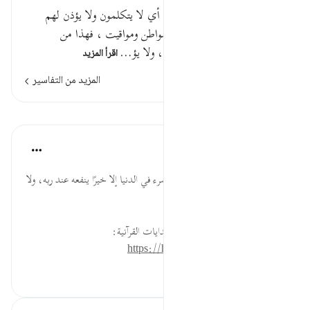
قوله تعالى : هذا يوم لا ينطقون أي لا يتكلمون ولا يؤذن لهم
فيعتذرون أي إن يوم القيامة له مواطن ومواقيت ، فهذا من
المواقيت التي لا يتكلمون فيها ، ولا يؤ…
اقرأ المزيد
المزيد من التفاسير
الدروس
موسوعة الهدايات القرآنية
قبل ٤٠ أسبوعًا
·
المراجع
آية ٣٥:٧٧
يَنطِقُون... الحث على ألا يقول المرء في الدنيا إلا خيرًا ينفعه عند ربه، ولا
يقول سوءً يعتذر عنه.
لقراءة المزيد اذهب إلى موسوعة الهدايات القرآنية:
https://hidayaaencyc.net/mawso3a
١٩
٠
٠