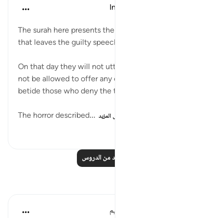
In the Shade of the Quran
قبل ٣١ أسبوعًا
·
المراجع
آية ٣٥:٧٧-٣٧
The surah here presents the psychological horror
that leaves the guilty speechless:
On that day they will not utter a word, and they will
not be allowed to offer any excuse. Woe on that day
betide those who deny the truth. (Verses 35-37)
The horror described...
عرض المزيد
٧٠
٠
٠
اقرأ المزيد من الدروس
تأملات
الهيئة العالمية لتدبر القرآن الكريم