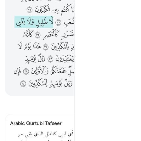
ﱪ
ﱫ
ﱬ
ﱭ
ﱮ
ﱯ
ﱰ
ﱱ
ﱲ
ﱳ
ﱴ
ﱵ
ﱶ
ﱷ
ﱸ
ﱹ
ﱺ
ﱻ
ﱼ
ﱽ
ﱾ
ﱿ
ﲀ
ﲁ
ﲂ
ﲃ
ﲄ
ﲅ
ﲆ
ﲇ
ﲈ
ﲉ
ﲊ
ﲋ
ﲌ
ﲍ
ﲎ
ﲏ
ﲐ
ﲑ
ﲒ
ﲓ
ﲔ
ﲕ
ﲖ
ﲗ
ﲘ
ﲙ
ﲚ
ﲛ
ﲜ
ﲝ
ﲞﲟ
ﲠ
ﲡ
ﲢ
ﲣ
ﲤ
ﲥ
ﲦ
ﲧ
ﲨ
ﲩ
ﲪ
ﲫ
ﲬ
اقرأ التفسير
Arabic Qurtubi Tafseer
ثم وصف الظل فقال : لا ظليل أي ليس كالظل الذي يقي حر