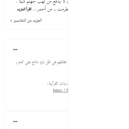
الشمس ولا يغني من اللهب أي لا يدفع من لهب جهنم شيئا .
واللهب ما يعلو على النار إذ اضطرمت ، من أحمر…
اقرأ المزيد
المزيد من التفاسير
الدروس
موسوعة الهدايات القرآنية
قبل ٤٠ أسبوعًا
·
المراجع
آية ٣١:٧٧
ظَلِيلٍ... من نِعَم الله تعالى الدنيوية تظللهم في ظل بارد ماتع يقي الحر،
بخلاف أهل النار.
لقراءة المزيد اذهب إلى موسوعة الهدايات القرآنية:
https://hidayaaencyc.net/mawso3a
١٤
٠
٠
القرآن تدبر وعمل
قبل ٤٠ أسبوعًا
·
المراجع
آية ٣٠:٧٧-٣١