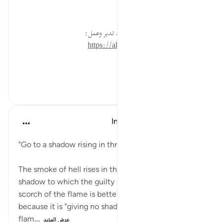
التفكر في ظل الكفار.
* للمزيد عن هذه الآية في مصحف تدبر وعمل:
https://altadabbur.com/#aya=77_30
#توجيهات
٣٩
٠
٠
In the Shade of the Quran
قبل ٣١ أسبوعًا
·
المراجع
آية ٣٠:٧٧-٣٤
"Go to a shadow rising in three columns." (Verse 30)
The smoke of hell rises in three columns, giving a
shadow to which the guilty are told to go. Yet the
scorch of the flame is better than this shadow,
because it is "giving no shade, nor relief from the
flam...
عرض المزيد