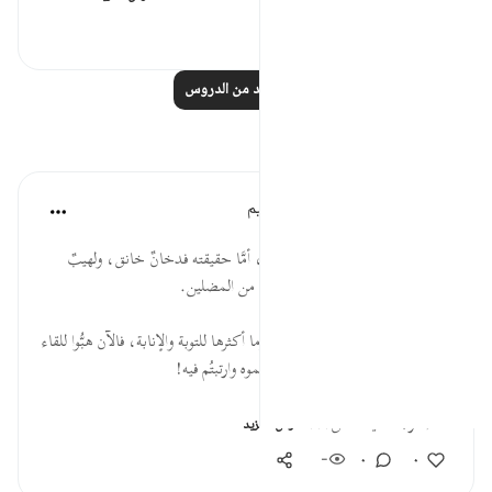
١٧٧
٠
٠
اقرأ المزيد من الدروس
تأملات
الهيئة العالمية لتدبر القرآن الكريم
قبل ٣٠ أسبوعًا
·
المراجع
آية ٢٩:٧٧-٣١
* ليس في جهنَّم من الظل إلا اسمه، أمَّا حقيقته فدخانٌ خانق، ولهيبٌ
حارق، تنكيلًا بالمكذبين، وانتقامًا من المضلين.
* فات الأوان، لقد أضعتُم الفرص وما أكثرها للتوبة والإنابة، فالآن هبُّوا للقاء
مصيركم المحتوم الذي طالما كذبتموه وارتبتُم فيه!
المصدر: هدايات الق...
عرض المزيد
-
٠
٠