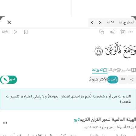
دبرات: المعارج ١٨:٧٠
المعارج
١٨
تسجيل الدخول
١٨:٧٠
جمع فاوعى ١٨
ﱧ
ﱨ
ﱩ
َجَمَعَ فَأَوْعَىٰٓ ١٨
تفاسير
فوائد
تدبرات
الأحدث
الأكثر شيوعًا
Aa
تدبر
التدبرات هي آراء شخصية (يتم مراجعتها لضمان الجودة) ولا ينبغي اعتبارها تفسيرات
مُعتمدة.
الهيئة العالمية لتدبر القرآن الكريم
تابع
قبل ٢٩ أسبوعًا
·
المراجع
آية ١٧:٧٠-١٨