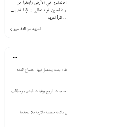
قوله تعالى : فإذا قضيت الصلاة فانتشروا في الأرض وابتغوا من
فضل الله واذكروا الله كثيرا لعلكم تفلحون قوله تعالى : فإذا قضيت
الصلاة فانتشروا في الأرض هذ…
اقرأ المزيد
المزيد من التفاسير
الدروس
موسوعة الهدايات القرآنية
قبل ٤٠ أسبوعًا
·
المراجع
آية ١٠:٦٢
فَانتَشِرُوا ... تقليل الجوامع، والاكتفاء بعدد يحصل فيها اجتماع العدد
الكبير من المصلين.
وَابْتَغُواْ ... الحث على الجمع بين حاجات الروح ورغبات البدن، ومطالب
الآخرة والدنيا.
وَٱذۡكُرُواْ ... عبادة المسلم لربه تعالى دائمة متصلة ملازمة فلا يحدها
مكان، ولا تنته...
عرض المزيد