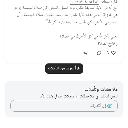
قبل ٧ سنوات
·
المراجع
آية ٩:٦٢-١٠
مع أنه في الآية السابقة طلب ترك العمل والسعي إلى صلاة الجمعة (والتي
هي لله) إلا أنه في هذه الآية طلب منا - بعد انقضاء صلاة الجمعة - أن
ننتشر في الأرض لكن طلب منا ايضا ان نذكر الله ً
يعني ذكر الله في كل الأحوال في الصلاة
وخارج الصلاة
٠
٦
اقرأ المزيد من التأملات
ملاحظات وتأملات
ليس لديك أي ملاحظات أو تأملات حول هذه الآية.
دوّن أفكارك…