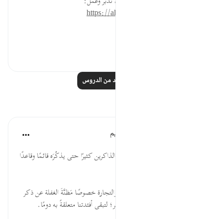
* للمزيد عن هذه الآية في مصحف تدبر وعمل:
https://altadabbur.com/#aya=62_10
#عمل
٠
٠
اقرأ المزيد من الدروس
تأملات
الهيئة العالمية لتدبر القرآن الكريم
قبل ٣٠ أسبوعًا
·
المراجع
آية ١٠:٦٢
* قال مجاهد: (لا يكون العبد من الذاكرين كثيرًا حتى يذكُرَه قائمًا وقاعدًا
ومُضطجعًا).
* لما كان الاشتغال بالدنيا عمومًا والتجارة خصوصًا مَظنَّةَ الغفلة عن ذكر
الله، أمرنا سبحانه بالإكثار من الذكر؛ لتبقى أفئدتنا متعلقةً به دومًا.