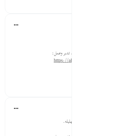
٠
٠
القرآن تدبر وعمل
قبل ٤٠ أسبوعًا
·
المراجع
آية ١٠:٦٢
كثرة ذكر الله تعالى سبيل الفلاح.
* للمزيد عن هذه الآية في مصحف تدبر وعمل:
https://altadabbur.com/#aya=62_10
#توجيهات
٠
٠
القرآن تدبر وعمل
قبل ٤٠ أسبوعًا
·
المراجع
آية ١٠:٦٢
أكثر من ذكر الله تعالى وتسبيحه وتهليله.