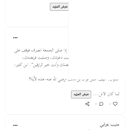
* لا رهبانية في الإسلام ولا غ...
عرض المزيد
٠
٠
القرآن تدبر وعمل
قبل ٤٠ أسبوعًا
·
المراجع
آية ١٠:٦٢
كان عراك بن مالك -رضي الله عنه- إذا صلى الجمعة انصرف فوقف على
باب المسجد فقال: "اللهم إني أجبت دعوتك، وصليت فريضتك،
وانتشرت كما أمرتني؛ فارزقني من فضلك وأنت خير الرازقين". ابن كثير:
4/367.
السؤال: كيف امتثل عِراك بن مالك -رضي الله عنه- هذه الآية؟
لما كان الاش...
عرض المزيد
٠
٠
منيب عرابي