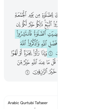
الفصل ٦٢, صفحة ٥٥٤, جوز ٢٨
يا ايها الذين امنوا اذا نودي للصلاة من يوم الجمعة فاسعوا الى ذكر الله وذروا البيع ذالكم خير لكم ان كنتم تعلمون ٩ فاذا قضيت الصلاة فانتشروا في الارض وابتغوا من فضل الله واذكروا الله كثيرا لعلكم تفلحون ١٠ وا
ﱁ
ﱂ
ﱃ
ﱄ
ﱅ
ﱆ
ﱇ
ﱈ
ﱉ
يَـٰٓأَيُّهَا ٱلَّذِينَ ءَامَنُوٓا۟ إِذَا نُودِىَ لِلصَّلَوٰةِ مِن يَوْمِ ٱلْجُمُعَةِ فَٱسْعَوْا۟ إِلَىٰ ذِكْرِ ٱللَّهِ وَذَرُوا۟ ٱلْبَيْعَ ۚ ذَٰلِكُمْ خَيْرٌۭ لَّكُمْ إِن كُنتُمْ تَعْلَمُونَ ٩ فَإِذَا قُضِيَتِ ٱلصَّلَوٰةُ فَٱنتَشِرُوا۟ فِى ٱلْأَرْضِ وَٱبْتَغُوا۟ مِن فَضْلِ ٱللَّهِ وَٱذْكُرُوا۟ ٱللَّهَ كَثِيرًۭا لَّعَلَّكُمْ تُفْلِحُونَ 
ﱊ
ﱋ
ﱌ
ﱍ
ﱎ
ﱏﱐ
ﱑ
ﱒ
ﱓ
ﱔ
ﱕ
ﱖ
ﱗ
ﱘ
ﱙ
ﱚ
ﱛ
ﱜ
ﱝ
ﱞ
ﱟ
ﱠ
ﱡ
ﱢ
ﱣ
ﱤ
ﱥ
ﱦ
ﱧ
ﱨ
ﱩ
ﱪ
ﱫ
ﱬ
ﱭ
ﱮ
ﱯ
ﱰﱱ
ﱲ
ﱳ
ﱴ
ﱵ
ﱶ
ﱷ
ﱸ
ﱹ
ﱺﱻ
ﱼ
ﱽ
ﱾ
ﱿ
اقرأ التفسير
Arabic Qurtubi Tafseer