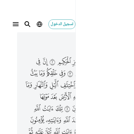
تسجيل الدخول
 في السياق
٤, جوز ٢٥
ﱂ
ﱃ
ﱄ
ﱅ
ﱆ
ﱇ
ﱈ
ﱉ
ﱊ
ﱋ
ﱍ
ﱎ
ﱏ
ﱐ
ﱑ
ﱒ
ﱓ
ﱔ
ﱖ
ﱗ
ﱘ
ﱙ
ﱚ
ﱛ
ﱜ
ﱝ
ﱞ
ﱠ
ﱡ
ﱢ
ﱣ
ﱤ
ﱥ
ﱦ
ﱧ
ﱨ
ﱩ
ﱫ
ﱬ
ﱭ
ﱮ
ﱯ
ﱰ
ﱱ
ﱲ
ﱴ
ﱵﱶ
ﱷ
ﱸ
ﱹ
ﱺ
ﱻ
ﱼ
ﱾ
ﱿ
ﲀ
ﲁ
ﲂ
ﲃ
ﲄ
ﲅ
ﲆ
ﲇ
ﲈ