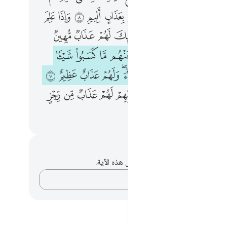
ﲊ
ﲋ
ﲌ
ﲍﲎ
ﲏ
ﲐ
ﲑ
ﲒ
ﲓ
ﲔ
ﲖ
ﲗ
ﲘ
ﲙﲚ
ﲛ
ﲜ
ﲝ
ﲞ
ﲠ
ﲡ
ﲢﲣ
ﲤ
ﲥ
ﲦ
ﲧ
ﲨ
ﲩ
ﲫ
ﲬ
ﲭ
ﲮ
ﲯ
ﲰﲱ
ﲲ
ﲳ
ﲴ
ﲵ
ﲷﲸ
ﲹ
ﲺ
ﲻ
ﲼ
ﲽ
ﲾ
ﲿ
ﳀ
ﳂ
حظات وتأملات
لديك أي ملاحظات أو تأملات حول هذه الآية.
دوّن أفكارك…