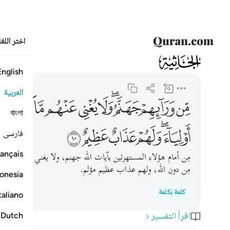
اختر اللغ
045
الجاثية
45:10
من ورايهم جهنم ولا يغني عنهم ما كسبوا شييا ولا ما اتخ
English
العربية
ﲠ
ﲡ
ﲢﲣ
ﲤ
ﲥ
ﲦ
ﲧ
ﲨ
ﲩ
বাংলা
ﲰﲱ
ﲲ
ﲳ
ﲴ
ﲵ
فارسی
ançais
مِن أمام هؤلاء المستهزئين بآيات الله جهنم، ولا يغني عنهم ما كسبو
مِن دون الله، ولهم عذاب عظيم مؤلم.
onesia
كلمة بكلمة
taliano
اقرأ التفسير
Dutch