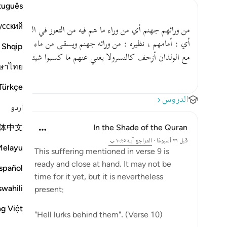
tuguês
усский
من ورائهم جهنم أي من وراء ما هم فيه من التعزز في الدنيا والتك
أي : أمامهم ، نظيره : من ورائه جهنم ويسقى من ماء صديد أي :
Shqip
مع الولدان أزحف كالنسرولا يغني عنهم ما كسبوا شيئا أي من الم
ษาไทย
Türkçe
الدروس
اردو
体中文
In the Shade of the Quran
قبل ٣١ أسبوعًا
·
المراجع
آية ١٠:٤٥
Melayu
This suffering mentioned in verse 9 is
ready and close at hand. It may not be
spañol
time for it yet, but it is nevertheless
swahili
present:
ng Việt
"Hell lurks behind them". (Verse 10)