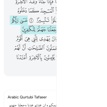
ﲠﲡ
ﲢ
ﲣ
ﲤﲥ
ﲦ
ﲧ
ﲨ
ﲩ
ﲪ
ﲫ
ﲬ
ﲭ
ﲮ
ﲯ
ﲰ
ﲱ
ﲲ
ﲳ
ﲴ
ﲵ
ﲶ
ﱁ
ﱂ
ﱃ
ﱄﱅ
ﱆ
ﱇ
ﱈﱉ
ﱊ
ﱋ
ﱌ
ﱍ
ﱎ
ﱏ
ﱐ
ﱑ
ﱒ
ﱓ
ﱔ
ﱕ
ﱖ
ﱗ
ﱘ
ﱙ
ﱚ
ﱛ
ﱜ
ﱝ
ﱞ
ﱟ
ﱠ
ﱡ
ﱢ
ﱣ
ﱤ
ﱥ
ﱦ
ﱧ
ﱨ
ﱩ
اقرأ التفسير
Arabic Qurtubi Tafseer
قوله تعالى : عسى ربكم أن يرحمكم وإن عدتم عدنا وجعلنا جهنم