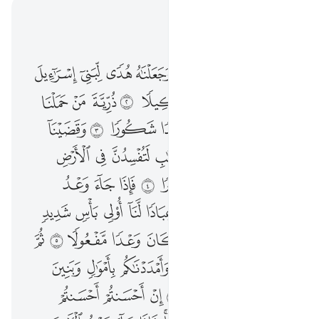
اقرأ في السياق
الفصل ١٧, صفحة ٢٨٣, جوز ١٥
واتينا موسى الكتاب وجعلناه هدى لبني اسراييل الا تتخذوا من دوني وكيلا ٢ ذرية من حملنا مع نوح انه كان عبدا شكورا ٣ وقضينا الى بني اسراييل في الكتاب لتفسدن في الارض مرتين ولتعلن علوا كبيرا ٤ فاذا جاء وعد اولاهما بعثنا عليكم عبادا لنا اولي باس شديد فجاسوا خلال الديار وكان وعدا مفعولا ٥ ثم رددنا لكم الكرة عليهم وامددناكم باموال وبنين وجعلناكم اكثر نفيرا ٦ ان احسنتم احسنتم لانفسكم وان اساتم فلها فاذا جاء وعد الاخرة ليسوءوا وجوهكم وليدخلوا المسجد كما دخلوه اول مرة وليتبروا ما علوا تتبيرا ٧ عسى ربكم ان يرحمكم وان عدتم عدنا وجعلنا جهنم للكافرين حصيرا ٨ ان هاذا القران يهدي للتي هي اقوم ويبشر المومنين الذين يعملون الصالحات ان لهم اجرا كبيرا ٩ وان الذين لا يومنون بالاخرة اعتدنا لهم عذابا
ﱘ
ﱙ
ﱚ
ﱛ
ﱜ
ﱝ
ﱞ
وَءَاتَيْنَا مُوسَى ٱلْكِتَـٰبَ وَجَعَلْنَـٰهُ هُدًۭى لِّبَنِىٓ إِسْرَٰٓءِيلَ أَلَّا تَتَّخِذُوا۟ مِن دُونِى وَكِيلًۭا ٢ ذُرِّيَّةَ مَنْ حَمَلْنَا مَعَ نُوحٍ ۚ إِنَّهُۥ كَانَ عَبْدًۭا شَكُورًۭا ٣ وَقَضَيْنَآ إِلَىٰ بَنِىٓ إِسْرَٰٓءِيلَ فِى ٱلْكِتَـٰبِ لَتُفْسِدُنَّ فِى ٱلْأَرْضِ مَرَّتَيْنِ وَلَتَعْلُنَّ عُلُوًّۭا كَبِيرًۭا ٤ فَإِذَا جَآءَ وَعْدُ أُولَىٰهُمَا بَعَثْنَا عَلَيْكُمْ عِبَادًۭا لَّنَآ أُو۟لِى بَأْسٍۢ شَدِيدٍۢ فَجَاسُوا۟ خِلَـٰلَ ٱلدِّيَارِ ۚ وَكَانَ وَعْدًۭا مَّفْعُولًۭا ٥ ثُمَّ رَدَدْنَا لَكُمُ ٱلْكَرَّةَ عَلَيْهِمْ وَأَمْدَدْنَـٰكُم بِأَمْوَٰلٍۢ وَبَنِينَ وَجَعَلْنَـٰكُمْ أَكْثَرَ نَفِيرًا ٦ إِنْ أَحْسَنتُمْ أَحْسَنتُمْ لِأَنفُسِكُمْ ۖ وَإِنْ أَسَأْتُمْ فَلَهَا ۚ فَإِذَا جَآءَ وَعْدُ ٱلْـَٔاخِرَةِ لِيَسُـۥٓـُٔوا۟ وُجُوهَكُمْ وَلِيَدْخُلُوا۟ ٱلْمَسْجِدَ كَمَا دَخَلُوهُ أَوَّلَ مَرَّةٍۢ وَلِيُتَبِّرُوا۟ مَا عَلَوْا۟ تَتْبِيرًا ٧ عَسَىٰ رَبُّكُمْ أَن يَرْحَمَكُمْ ۚ وَإِنْ عُدتُّمْ عُدْنَا ۘ وَجَعَلْنَا جَهَنَّمَ لِلْكَـٰفِرِينَ حَصِيرًا ٨ إِنَّ هَـٰذَا ٱلْقُرْءَانَ يَهْدِى لِلَّتِى هِىَ أَقْوَمُ وَيُبَشِّرُ ٱلْمُؤْمِنِينَ ٱلَّذِينَ يَعْمَلُونَ ٱلصَّـٰلِحَـٰتِ أَنَّ لَهُمْ أَجْرًۭا كَبِيرًۭا ٩ وَأَنَّ ٱلَّذِينَ لَا يُؤْمِنُونَ بِٱلْـَٔ
ﱟ
ﱠ
ﱡ
ﱢ
ﱣ
ﱤ
ﱥ
ﱦ
ﱧ
ﱨ
ﱩﱪ
ﱫ
ﱬ
ﱭ
ﱮ
ﱯ
ﱰ
ﱱ
ﱲ
ﱳ
ﱴ
ﱵ
ﱶ
ﱷ
ﱸ
ﱹ
ﱺ
ﱻ
ﱼ
ﱽ
ﱾ
ﱿ
ﲀ
ﲁ
ﲂ
ﲃ
ﲄ
ﲅ
ﲆ
ﲇ
ﲈ
ﲉ
ﲊ
ﲋﲌ
ﲍ
ﲎ
ﲏ
ﲐ
ﲑ
ﲒ
ﲓ
ﲔ
ﲕ
ﲖ
ﲗ
ﲘ
ﲙ
ﲚ
ﲛ
ﲜ
ﲝ
ﲞ
ﲟ