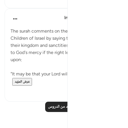
In the Shade of the Quran
قبل ٣١ أسبوعًا
·
المراجع
آية ٨:١٧
The surah comments on the warning given to the
Children of Israel by saying that the destruction of
their kingdom and sanctities may be a way leading
to God's mercy if the right lesson is drawn and acted
upon:
"It may be that your Lord will have mercy on you....
عرض المزيد
٠
٠
اقرأ المزيد من الدروس
تأملات