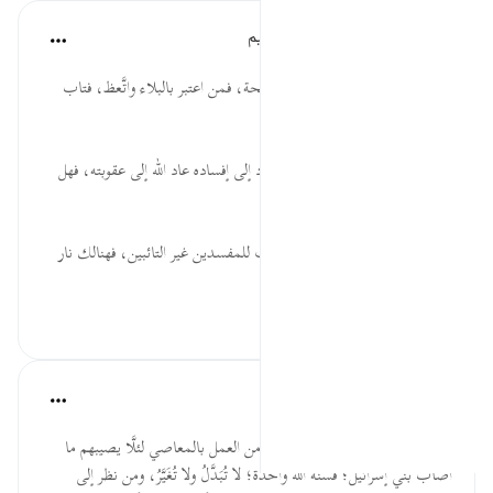
الهيئة العالمية لتدبر القرآن الكريم
قبل ٢٩ أسبوعًا
·
المراجع
آية ٨:١٧
* كم من محنة خرج من رحمها منحة، فمن اعتبر بالبلاء واتَّعظ، فتاب
وأناب، كان البلاء له رحمةً وخيرًا.
* الإفساد طريق العقوبات، فمن عاد إلى إفساده عاد الله إلى عقوبته، فهل
من معتبر؟
* ليس عذاب الدنيا خاتمةَ المطاف للمفسدين غير التائبين، فهنالك نار
تنتظرهم فتحصُر...
عرض المزيد
٠
٠
القرآن تدبر وعمل
قبل ٤٠ أسبوعًا
·
المراجع
آية ٨:١٧
في هذه الآيات التحذير لهذه الأمة من العمل بالمعاصي لئلَّا يصيبهم ما
أصاب بني إسرائيل؛ فسنة الله واحدة؛ لا تُبَدَّلُ ولا تُغَيَّرُ، ومن نظر إلى