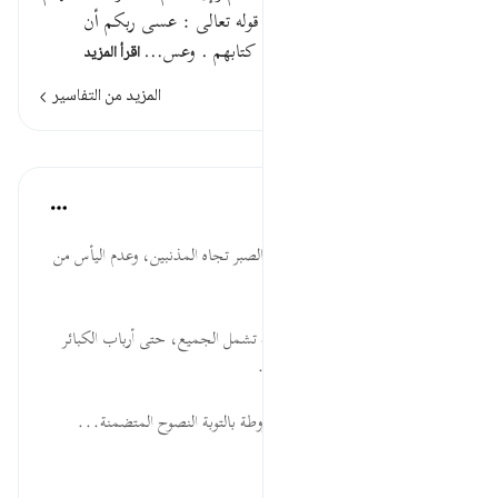
للكافرين حصيرا [ ص: 202 ] قوله تعالى : عسى ربكم أن
يرحمكم وهذا مما أخبروا به في كتابهم . وعس…
اقرأ المزيد
المزيد من التفاسير
الدروس
موسوعة الهدايات القرآنية
قبل ٤٠ أسبوعًا
·
المراجع
آية ٨:١٧
عَسَى رَبُّكُمْ... التربية على الحلم والصبر تجاه المذنبين، وعدم اليأس من
صلاحهم وتوبتهم.
يَرْحَمَكُمْ... رحمة الله تعالى واسعة تشمل الجميع، حتى أرباب الكبائر
ممن علوا وتجبروا ثم تابوا وأصلحوا.
وَإِنْ عُدتُّمْ... رحمة الله تعالى مشروطة بالتوبة النصوح المتضمنة...
عرض المزيد
٠
٠