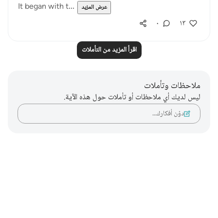
It began with t...
عرض المزيد
٠
١٣
اقرأ المزيد من التأملات
ملاحظات وتأملات
ليس لديك أي ملاحظات أو تأملات حول هذه الآية.
دوّن أفكارك…
Notes