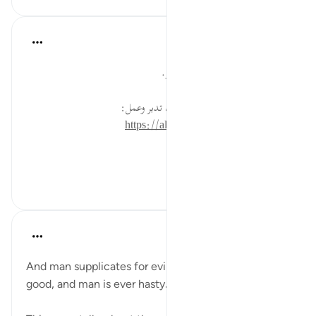
القرآن تدبر وعمل
قبل ٤٠ أسبوعًا
·
المراجع
آية ١١:١٧
ادع لنفسك وأهلك بالصلاح والخير.
* للمزيد عن هذه الآية في مصحف تدبر وعمل:
https://altadabbur.com/#aya=17_11
#عمل
٠
٠
J Yousef
قبل ٤ سنوات
·
المراجع
آية ١١:١٧
And man supplicates for evil as he supplicates for
good, and man is ever hasty. (Surat al-Isra, 17:11)