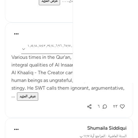
وأولادهم، وأنهم يدعون بالشر في ذلك...
عرض المزيد
٠
٠
Rooma Khanam
قبل ٤٩ أسبوعًا
·
آية ٧٢:٣٣، ٤:٩٠، ٢٨:٤، ١٧:٨٠، ٣٧:٢١، ٦٧:١٧، ٦:٩٦، ٣٤:١٤، ١٥:٤٣، ٥٤:١٨، ١
المراجع
٩:٧٠، ١١:١٧، ٦:١٠٠، ١٠٠:١٧، ٦٦:٢٢
Various times in the Qur'an, Allah SWT reveals such
integral qualities of Al Insaan - Mankind which only
Al Khaaliq - The Creator can. Allah SWT describes
human beings as ungrateful, hasty, impatient, unfair,
stingy. He SWT calls them ignorant, argumentative,
...
عرض المزيد
٦
٢٣
Shumaila Siddiqui
السنة الماضية
·
المراجع
آية ١١:١٧