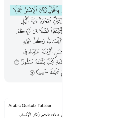
ويدع الانسان بالشر دعاءه بالخير وكان الانسان عجولا ١١ وجعلنا الليل والنهار ايتين فمحونا اية الليل وجعلنا اية النهار مبصرة لتبتغوا فضلا من ربكم ولتعلموا عدد السنين والحساب وكل شيء فصلناه تفصيلا ١٢ وكل انسان الزمناه طايره في عنقه ونخرج له يوم القيامة كتابا يلقاه منشورا ١٣ اقرا كتابك كفى بنفسك اليوم عليك حسيبا ١٤
ﱪ
ﱫ
ﱬ
ﱭ
ﱮﱯ
ﱰ
ﱱ
ﱲ
وَيَدْعُ ٱلْإِنسَـٰنُ بِٱلشَّرِّ دُعَآءَهُۥ بِٱلْخَيْرِ ۖ وَكَانَ ٱلْإِنسَـٰنُ عَجُولًۭا ١١ وَجَعَلْنَا ٱلَّيْلَ وَٱلنَّهَارَ ءَايَتَيْنِ ۖ فَمَحَوْنَآ ءَايَةَ ٱلَّيْلِ وَجَعَلْنَآ ءَايَةَ ٱلنَّهَارِ مُبْصِرَةًۭ لِّتَبْتَغُوا۟ فَضْلًۭا مِّن رَّبِّكُمْ وَلِتَعْلَمُوا۟ عَدَدَ ٱلسِّنِينَ وَٱلْحِسَابَ ۚ وَكُلَّ شَىْءٍۢ فَصَّلْنَـٰهُ تَفْصِيلًۭا ١٢ وَكُلَّ إِنسَـٰنٍ أَلْزَمْنَـٰهُ طَـٰٓئِرَهُۥ فِى عُنُقِهِۦ ۖ وَنُخْرِجُ لَهُۥ يَوْمَ ٱلْقِيَـٰمَةِ كِتَـٰبًۭا يَلْقَىٰهُ مَنشُورًا ١٣ ٱقْرَأْ كِتَـٰبَكَ كَفَىٰ بِنَفْسِكَ ٱلْيَوْمَ عَلَيْكَ حَسِيبًۭا ١٤
ﱳ
ﱴ
ﱵ
ﱶ
ﱷﱸ
ﱹ
ﱺ
ﱻ
ﱼ
ﱽ
ﱾ
ﱿ
ﲀ
ﲁ
ﲂ
ﲃ
ﲄ
ﲅ
ﲆ
ﲇﲈ
ﲉ
ﲊ
ﲋ
ﲌ
ﲍ
ﲎ
ﲏ
ﲐ
ﲑ
ﲒ
ﲓﲔ
ﲕ
ﲖ
ﲗ
ﲘ
ﲙ
ﲚ
ﲛ
ﲜ
ﲝ
ﲞ
ﲟ
ﲠ
ﲡ
ﲢ
ﲣ
ﲤ
اقرأ التفسير
Arabic Qurtubi Tafseer
قوله تعالى : ويدع الإنسان بالشر دعاءه بالخير وكان الإنسان