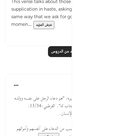
This verse talks about those of us who make a
supplication in haste, asking for what is evil, in the
same way that we ask for good. For example, in a
momen...
عرض المزيد
٠
٣٤
اقرأ المزيد من الدروس
تأملات
القرآن تدبر وعمل
قبل ٤٠ أسبوعًا
·
المراجع
آية ١١:١٧
قال ابن عباس -رضي الله عنهما- وغيره: "هو دعاء الرجل على نفسه وولده
-عند الضجر- بما لا يحب أن يستجاب له". القرطبي:13/34.
السؤال: بيّن صورة من صور عجلة الإنسان.
ذمٌ وعتاب لما يفعله الناس عند الغضب من الدعاء على أنفسهم وأموالهم