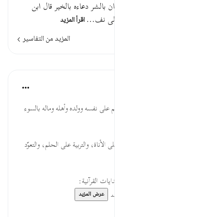
عجولا قوله تعالى : ويدع الإنسان بالشر دعاءه بالخير قال ابن
عباس وغيره : هو دعاء الرجل على نف…
اقرأ المزيد
المزيد من التفاسير
الدروس
موسوعة الهدايات القرآنية
قبل ٤٠ أسبوعًا
·
المراجع
آية ١١:١٧
بِالشَّرِّ... النهي عن أن يدعو المسلم على نفسه وولده وأهله وماله بالسوء
لئلا يستجاب فيُضر.
عَجُولا... فضيلة الصبر، والحث على الأناة، والتربية على الحلم، والتعوّد
على التريث مع الأحداث.
لقراءة المزيد اذهب إلى موسوعة الهدايات القرآنية:
https://hidayaaencyc.net...
عرض المزيد
٠
٠