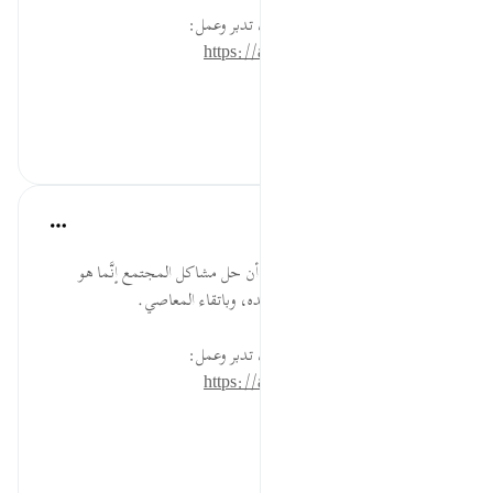
* للمزيد عن هذه الآية في مصحف تدبر وعمل:
https://altadabbur.com/#aya=7_96
#توجيهات
٠
٠
القرآن تدبر وعمل
قبل ٤٠ أسبوعًا
·
المراجع
آية ٩٦:٧
ألق كلمة، أو أرسل رسالة تبيّن فيها أن حل مشاكل المجتمع إنَّما هو
بالتعاون على الإيمان بوعد الله ووعيده، وباتقاء المعاصي.
* للمزيد عن هذه الآية في مصحف تدبر وعمل:
https://altadabbur.com/#aya=7_96
#عمل
٠
٠