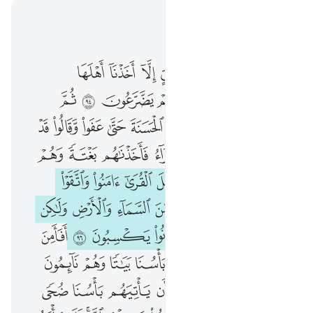
اقرأ في السياق
الفصل ٧, صفحة ١٦٣, جوز ٩
وما ارسلنا في قرية من نبي الا اخذنا اهلها بالباساء والضراء لعلهم يضرعون ٩٤ ثم بدلنا مكان السيية الحسنة حتى عفوا وقالوا قد مس اباءنا الضراء والسراء فاخذناهم بغتة وهم لا يشعرون ٩٥ ولو ان اهل القرى امنوا واتقوا لفتحنا عليهم بركات من السماء والارض ولاكن كذبوا فاخذناهم بما كانوا يكسبون ٩٦ افامن اهل القرى ان ياتيهم باسنا بياتا وهم نايمون ٩٧ اوامن اهل القرى ان ياتيهم باسنا ضحى وهم يلعبون ٩٨ افامنوا مكر الله فلا يامن مكر الله الا القوم الخاس
ﲼ
ﲽ
ﲾ
ﲿ
ﳀ
ﳁ
ﳂ
ﳃ
ﳄ
وَمَآ أَرْسَلْنَا فِى قَرْيَةٍۢ مِّن نَّبِىٍّ إِلَّآ أَخَذْنَآ أَهْلَهَا بِٱلْبَأْسَآءِ وَٱلضَّرَّآءِ لَعَلَّهُمْ يَضَّرَّعُونَ ٩٤ ثُمَّ بَدَّلْنَا مَكَانَ ٱلسَّيِّئَةِ ٱلْحَسَنَةَ حَتَّىٰ عَفَوا۟ وَّقَالُوا۟ قَدْ مَسَّ ءَابَآءَنَا ٱلضَّرَّآءُ وَٱلسَّرَّآءُ فَأَخَذْنَـٰهُم بَغْتَةًۭ وَهُمْ لَا يَشْعُرُونَ ٩٥ وَلَوْ أَنَّ أَهْلَ ٱلْقُرَىٰٓ ءَامَنُوا۟ وَٱتَّقَوْا۟ لَفَتَحْنَا عَلَيْهِم بَرَكَـٰتٍۢ مِّنَ ٱلسَّمَآءِ وَٱلْأَرْضِ وَلَـٰكِن كَذَّبُوا۟ فَأَخَذْنَـٰهُم بِمَا كَانُوا۟ يَكْسِبُونَ ٩٦ أَفَأَمِنَ أَهْلُ ٱلْقُرَىٰٓ أَن يَأْتِيَهُم بَأْسُنَا بَيَـٰتًۭا وَهُمْ نَآئِمُونَ ٩٧ أَوَأَمِنَ أَهْلُ ٱلْقُرَىٰٓ أَن يَأْتِيَهُم بَأْسُنَا ضُحًۭى وَهُمْ يَلْعَبُونَ ٩٨ أَفَأَمِنُوا۟ مَكْرَ ٱللَّهِ ۚ فَلَا يَأْمَنُ مَكْرَ ٱللَّهِ إِلَّا ٱلْقَوْمُ ٱ
ﳅ
ﳆ
ﳇ
ﳈ
ﳉ
ﳊ
ﳋ
ﳌ
ﳍ
ﳎ
ﳏ
ﳐ
ﳑ
ﳒ
ﳓ
ﳔ
ﳕ
ﳖ
ﳗ
ﳘ
ﳙ
ﳚ
ﳛ
ﳜ
ﱁ
ﱂ
ﱃ
ﱄ
ﱅ
ﱆ
ﱇ
ﱈ
ﱉ
ﱊ
ﱋ
ﱌ
ﱍ
ﱎ
ﱏ
ﱐ
ﱑ
ﱒ
ﱓ
ﱔ
ﱕ
ﱖ
ﱗ
ﱘ
ﱙ
ﱚ
ﱛ
ﱜ
ﱝ
ﱞ
ﱟ
ﱠ
ﱡ
ﱢ
ﱣ
ﱤ