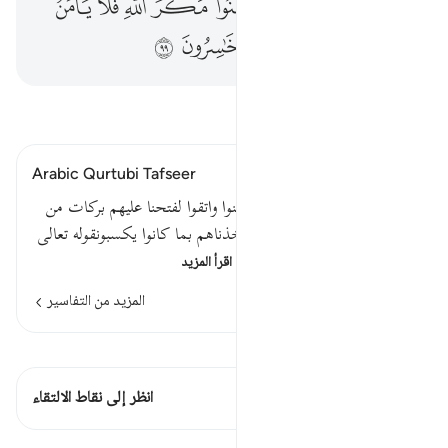
ﱥ
ﱦ
ﱧ
ﱨ
ﱩ
ﱪﱫ
ﱬ
ﱭ
ﱮ
ﱯ
ﱰ
ﱱ
ﱲ
ﱳ
اقرأ التفسير
Arabic Qurtubi Tafseer
قوله تعالى ولو أن أهل القرى آمنوا واتقوا لفتحنا عليهم بركات من
السماء والأرض ولكن كذبوا فأخذناهم بما كانوا يكسبونقوله تعالى
ولو أن أهل القرى يقال للمد…
اقرأ المزيد
المزيد من التفاسير
اطلع على القراءات
هذه الآية 1 التقاطعات
انظر إلى نقاط الالتقاء
الدروس