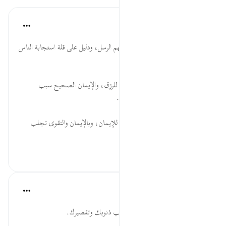
موسوعة الهدايات القرآنية
قبل ٤٠ أسبوعًا
·
المراجع
آية ٩٦:٧
الْقُرَى ... قلة إيمان الذين أرسل فيهم الرسل، ودليل على قلة استجابة الناس
للحق، وتبشير لمن آمن.
آمَنُواْ ... الإيمان مع العمل موجب للرزق، والإيمان الصحيح سبب
للسعادة، وبه يتحقق الرخاء للأرض.
اتقوا ... أهمية التقوى فهي ملازمة للإيمان، وبالإيمان والتقوى تجلب
ا...
عرض المزيد
٠
٠
القرآن تدبر وعمل
قبل ٤٠ أسبوعًا
·
المراجع
آية ٩٦:٧
ما يصيبك من بلاء ومحنة فهو بسبب ذنوبك وتقصيرك.