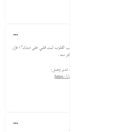
عرض المزيد
٠
٠
القرآن تدبر وعمل
قبل ٤٠ أسبوعًا
·
المراجع
آية ٢:٢٩
ادع الله تعالى بقولك: "اللهم يا مقلب القلوب ثبت قلبي على دينك"؛ فإن
النبي -صلى الله عليه وسلم- كان يكثر منه.
* للمزيد عن هذه الآية في مصحف تدبر وعمل:
https://altadabbur.com/#aya=29_2
#عمل
٠
٠
Samia Mubarak
قبل ٣ سنوات
·
المراجع
آية ٢:٢٩، ٣١:٤٧