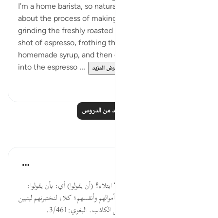
I’m a home barista, so naturally I love everything
about the process of making the perfect latte:
grinding the freshly roasted beans, extracting the
shot of espresso, frothing the milk, making
homemade syrup, and then gently pouring the milk
into the espresso ...
عرض المزيد
١٤
٨٩
اقرأ المزيد من الدروس
تأملات
القرآن تدبر وعمل
قبل ٤٠ أسبوعًا
·
المراجع
آية ٢:٢٩
أَظَنَّ الناسُ أَن يُترَكُوا بغير اختبار ولا ابتلاء؟ (أن يقولوا) أي: بأن يقولوا:
(آمنا وهم لا يفتنون): لا يبتلون في أموالهم وأنفسهم؛ كلا، لنختبرنهم ليتبين
المخلص من المنافق، والصادق من الكاذب. البغوي:3/461.