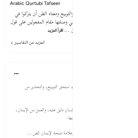
Arabic Qurtubi Tafseer
أحسب استفهام أريد به التقرير والتوبيخ ومعناه الظن أن يتركوا في
موضع نصب ب ( حسب ) وهي وصلتها مقام المفعولين على قول
سيبويه . و ( أن ) الثانية من ( أن …
اقرأ المزيد
المزيد من التفاسير
الدروس
موسوعة الهدايات القرآنية
قبل ٤٠ أسبوعًا
·
المراجع
آية ٢:٢٩
أَحَسِبَ... من ظن إيماناً بلا ابتلاء استحق التوبيخ، والتحذير من
استصغار ما هو عظيم في ذاته.
يَقُولُوا... الإيمان محله القلب، واللسان دليل عليه، والعمل من الإيمان،
ودعوى محبة الله لا بد من شاهد عليها.
آمَنَّا... التكاليف الشرعية اختبار، وعلامة صحة الإيمان الص...