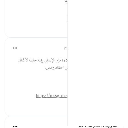
السؤال: لماذا يبتلي الله تعالى عباده؟
نزلت في قوم من...
عرض المزيد
٠
٠
الهيئة العالمية لتدبر القرآن الكريم
قبل ٣٠ أسبوعًا
·
المراجع
آية ١:٢٩-٢
* لن ينفك مدعي الإيمان من الابتلاء؛ فإن الإيمان رتبة جليلة لا تُنال
بمجرد قول اللسان، بل لا بد معه من اعتقاد وعمل.
المصدر: هدايات القرآن الكريم
للمزيد حمل تطبيق تدبر:
https://mssg.me/4lx6w
٠
٠
Dr Maryam Fayyaz