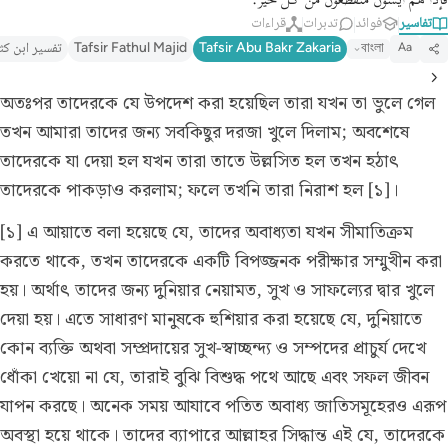
فإذا هم آيسون منقطعون من كل خير.
تفاسير
فوائد
تدبرات
قراءات
বাংলা
Tafsir Abu Bakr Zakaria
Tafsir Fathul Majid
تفسير ابن كث
Aa
অতঃপর তাদেরকে যে উপদেশ করা হয়েছিল তারা যখন তা ভুলে গেল
তখন আমারা তাদের জন্য সবকিছুর দরজা খুলে দিলাম; অবশেষে
তাদেরকে যা দেয়া হল যখন তারা তাতে উল্লসিত হল তখন হঠাৎ
তাদেরকে পাকড়াও করলাম; ফলে তখনি তারা নিরাশ হল [১]।
[১] এ আয়াতে বলা হয়েছে যে, তাদের অবাধ্যতা যখন সীমাতিক্রম
করতে থাকে, তখন তাদেরকে একটি বিপজ্জনক পরীক্ষার সম্মুখীন করা
হয়। অর্থাৎ তাদের জন্য দুনিয়ার নেয়ামত, সুখ ও সাফল্যের দ্বার খুলে
দেয়া হয়। এতে সাধারণ মানুষকে হুশিয়ার করা হয়েছে যে, দুনিয়াতে
কোন ব্যক্তি অথবা সম্প্রদায়ের সুখ-স্বাচ্ছন্দ্য ও সম্পদের প্রাচুর্য দেখে
ধোঁকা খেয়ো না যে, তারাই বুঝি বিশুদ্ধ পথে আছে এবং সফল জীবন
যাপন করছে। অনেক সময় আযাবে পতিত অবাধ্য জাতিসমূহেরও এরূপ
অবস্থা হয়ে থাকে। তাদের ব্যাপারে আল্লাহর সিদ্ধান্ত এই যে, তাদেরকে