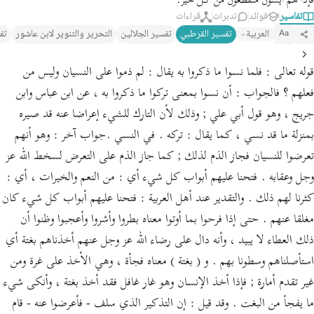
فإذا هم آيسون منقطعون من كل خير.
تفاسير
فوائد
تدبرات
قراءات
العربية
تفسير القرطبي‎
تفسير الجلالين
التحرير والتنوير لابن عاشور
تف
Aa
قوله تعالى : فلما نسوا ما ذكروا به يقال : لم ذموا على النسيان وليس من
فعلهم ؟ فالجواب : أن نسوا بمعنى تركوا ما ذكروا به ، عن ابن عباس وابن
جريج ، وهو قول أبي علي ; وذلك لأن التارك للشيء إعراضا عنه قد صيره
بمنزلة ما قد نسي ، كما يقال : تركه . في النسي .جواب آخر : وهو أنهم
تعرضوا للنسيان فجاز الذم لذلك ; كما جاز الذم على التعرض لسخط الله عز
وجل وعقابه . فتحنا عليهم أبواب كل شيء أي : من النعم والخيرات ، أي :
كثرنا لهم ذلك . والتقدير عند أهل العربية : فتحنا عليهم أبواب كل شيء كان
مغلقا عنهم . حتى إذا فرحوا بما أوتوا معناه بطروا وأشروا وأعجبوا وظنوا أن
ذلك العطاء لا يبيد ، وأنه دال على رضاء الله عز وجل عنهم أخذناهم بغتة أي
استأصلناهم وسطونا بهم . و ( بغتة ) معناه فجأة ، وهي الأخذ على غرة ومن
غير تقدم أمارة ; فإذا أخذ الإنسان وهو غار غافل فقد أخذ بغتة ، وأنكى شيء
ما يفجأ من البغت . وقد قيل : إن التذكير الذي سلف - فأعرضوا عنه - قام