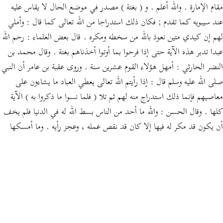
مقام الإمارة . والله أعلم . و ( بغتة ) مصدر في موضع الحال لا يقاس عليه
عند سيبويه كما تقدم ; فكان ذلك استدراجا من الله تعالى كما قال : وأملي
لهم إن كيدي متين نعوذ بالله من سخطه ومكره . قال بعض العلماء : رحم الله
عبدا تدبر هذه الآية حتى إذا فرحوا بما أوتوا أخذناهم بغتة . وقال محمد بن
النضر الحارثي : أمهل هؤلاء القوم عشرين سنة . وروى عقبة بن عامر أن النبي
صلى الله عليه وسلم قال : إذا رأيتم الله تعالى يعطي العباد ما يشاءون على
معاصيهم فإنما ذلك استدراج منه لهم ثم تلا ( فلما نسوا ما ذكروا به ) الآية
كلها . وقال الحسن : والله ما أحد من الناس بسط الله له في الدنيا فلم يخف
أن يكون قد مكر له فيها إلا كان قد نقص عمله ، وعجز رأيه . وما أمسكها
الله عن عبد فلم يظن أنه خير له فيها إلا كان قد نقص عمله ، وعجز رأيه . وفي
الخبر أن الله تعالى أوحى إلى موسى صلى الله عليه وسلم : إذا رأيت الفقر
مقبلا إليك فقل مرحبا بشعار الصالحين وإذا رأيت الغنى مقبلا إليك فقل :
ذنب عجلت عقوبته .قوله تعالى : فإذا هم مبلسون المبلس الباهت الحزين
الآيس من الخير الذي لا يحير جوابا لشدة ما نزل به من سوء الحال ; قال
العجاج :[ ص: 334 ]يا صاح هل تعرف رسما مكرسا قال نعم أعرفه