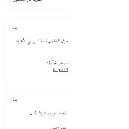
المزيد من التفاسير
الدروس
موسوعة الهدايات القرآنية
قبل ٤٠ أسبوعًا
·
المراجع
آية ٤٨:٤٤
ثُمَّ صُبُّواْ ... تتابع العذاب، وتنوع طرق التعذيب للمكذبين في الآخرة؛
لتنوع انحرافهم ومنكراتهم.
لقراءة المزيد اذهب إلى موسوعة الهدايات القرآنية:
https://hidayaaencyc.net/mawso3a
٢٢
٠
٠
القرآن تدبر وعمل
قبل ٤٠ أسبوعًا
·
المراجع
آية ٤٧:٤٤-٤٩
شدة ما يلاقيه الكفار يوم القيامة من العذاب والمهانة والتبكيت.
* للمزيد عن هذه الآية في مصحف تدبر وعمل: