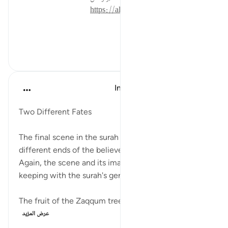
https://altadabbur.com/#aya=44_47
#توجيهات
٥٩
٠
٠
In the Shade of the Quran
قبل ٣١ أسبوعًا
·
المراجع
آية ٤٣:٤٤-٥٠
Two Different Fates
The final scene in the surah depicts the two
different ends of the believers and the unbelievers.
Again, the scene and its images are violent, in
keeping with the surah's general ambiance:
The fruit of the Zaqqum tree will be the food of ...
عرض المزيد