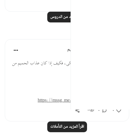
١٥٠
٠
٠
اقرأ المزيد من الدروس
تأملات
الهيئة العالمية لتدبر القرآن الكريم
قبل ٣٠ أسبوعًا
·
المراجع
آية ٤٨:٤٤
استمرار العذاب أشد على المرء وأنكى، فكيف إذا كان عذاب الحميم من
فوقه، ولظى الجحيم من تحته؟!
المصدر: هدايات القرآن الكريم
للمزيد حمل تطبيق تدبر:
https://mssg.me/4lx6w
-
٠
٠
اقرأ المزيد من التأملات