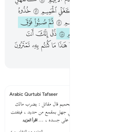
إِنَّ شَجَرَتَ ٱلزَّقُّومِ ٤٣ طَعَامُ ٱلْأَثِيمِ ٤٤ كَٱلْمُهْلِ يَغْلِى فِى ٱلْبُطُونِ ٤٥ كَغَلْىِ ٱلْحَمِيمِ ٤٦ خُذُوهُ فَٱعْتِلُوهُ إِلَىٰ سَوَآءِ ٱلْجَحِيمِ ٤٧ ثُمَّ صُبُّوا۟ فَوْقَ رَأْسِهِۦ مِنْ عَذَابِ ٱلْحَمِيمِ ٤٨ ذُقْ إِنَّكَ أَنتَ ٱلْعَزِيزُ ٱلْكَرِيمُ ٤٩ إِنَّ هَـٰذَا مَا كُنتُم بِهِۦ تَمْتَرُونَ ٥٠
ﱤ
ﱥ
ﱦ
ﱧ
ﱨ
ﱩ
ﱪ
ﱫ
ﱬ
ﱭ
ﱮ
ﱯ
ﱰ
ﱱ
ﱲ
ﱳ
ﱴ
ﱵ
ﱶ
ﱷ
ﱸ
ﱹ
ﱺ
ﱻ
ﱼ
ﱽ
ﱾ
ﱿ
ﲀ
ﲁ
ﲂ
ﲃ
ﲄ
ﲅ
اقرأ التفسير
Arabic Qurtubi Tafseer
ثم صبوا فوق رأسه من عذاب الحميم قال مقاتل : يضرب مالك
خازن النار ضربة . على رأس أبي جهل بمقمع من حديد ، فيتفتت
رأسه عن دماغه ، فيجري دماغه على جسده ، …
اقرأ المزيد