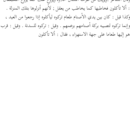
وقال الشاعر :ويريك من طرف اللسان حلاوة ويروغ عنك كما يروغ الثعلبفقال
: ألا تأكلون فخاطبها كما يخاطب من يعقل ; لأنهم أنزلوها بتلك المنزلة .
وكذا قيل : كان بين يدي الأصنام طعام تركوه ليأكلوه إذا رجعوا من العيد ،
وإنما تركوه لتصيبه بركة أصنامهم بزعمهم . وقيل : تركوه للسدنة . وقيل : قرب
هو إليها طعاما على جهة الاستهزاء ، فقال : ألا تأكلون