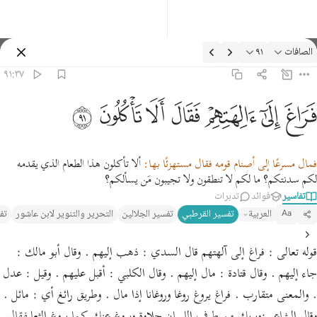
لتفسير: الصافات ٩١:٣٧
الصافات
٩١
تسجيل الدخول
٩١:٣٧
راغ الى الهتهم فقال الا تاكلون ٩١
ﲊ
ﲋ
ﲌ
ﲍ
ﲎ
ﲏ
ﲐ
َرَاغَ إِلَىٰٓ ءَالِهَتِهِمْ فَقَالَ أَلَا تَأْكُلُونَ ٩١
فمال مسرعًا إلى أصنام قومه فقال مستهزئًا بها:
ألا تأكلون هذا الطعام الذي يقدمه
لكم سدنتكم؟ ما لكم لا تنطقون ولا تجيبون مَن يسألكم؟
تفاسير
فوائد
تدبرات
العربية
تفسير القرطبي‎
تفسير الجلالين
التحرير والتنوير لابن عاشور
تف
Aa
قوله تعالى : فراغ إلى آلهتهم قال السدي : ذهب إليهم . وقال أبو مالك :
جاء إليهم . وقال قتادة : مال إليهم . وقال الكلبي : أقبل عليهم . وقيل : عدل
. والمعنى متقارب . فراغ يروغ روغا وروغانا إذا مال . وطريق رائغ أي : مائل .