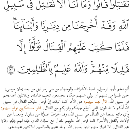
ﱟﱠ
ﱡ
ﱢ
ﱣ
ﱤ
ﱥ
ﱦ
ﱧ
ﱨ
ﱩ
ﱪ
ﱫ
ﱬ
ﱭﱮ
ﱯ
ﱰ
ﱱ
ﱲ
ﱳ
ﱴ
ﱵ
ﱶﱷ
ﱸ
ﱹ
ﱺ
ﱻ
ألم تعلم -أيها الرسول- قصة الأشراف والوجهاء من بني إسرائيل من بعد زمان موسى;
حين طلبوا من نبيهم أن يولي عليهم ملكا، يجتمعون تحت قيادته، ويقاتلون أعداءهم
في سبيل الله.
قال لهم نبيهم:
هل الأمر كما أتوقعه إنْ فُرِض عليكم القتال في سبيل
الله أنكم لا تقاتلون; فإني أتوقع جبنكم وفراركم من القتال،
قالوا مستنكرين توقع نبيهم:
وأي مانع يمنعنا عن القتال في سبيل الله، وقد أَخْرَجَنَا عدوُّنا من ديارنا، وأبعدنا عن
أولادنا بالقتل والأسر؟ فلما فرض الله عليهم القتال مع الملِك الذي عيَّنه لهم جَبُنوا وفرُّوا
عن القتال، إلا قليلا منهم ثبتوا بفضل الله. والله عليم بالظالمين الناكثين عهودهم.