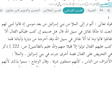
تفاسير
فوائد
تدبرات
الإجابات
قراءات
العربية
تفسير القرطبي‎
تفسير الجلالين
التحرير والتنوير لابن عاشور
تف
Aa
قوله تعالى : ألم تر إلى الملإ من بني إسرائيل من بعد موسى إذ قالوا لنبي لهم
ابعث لنا ملكا نقاتل في سبيل الله قال هل عسيتم إن كتب عليكم القتال ألا
تقاتلوا قالوا وما لنا ألا نقاتل في سبيل الله وقد أخرجنا من ديارنا وأبنائنا فلما
كتب عليهم القتال تولوا إلا قليلا منهم والله عليم بالظالمين[ ص: 222 ] ذكر
في التحريض على القتال قصة أخرى جرت في بني إسرائيل . والملأ :
الأشراف من الناس ، كأنهم ممتلئون شرفا . وقال الزجاج : سموا بذلك لأنهم
ممتلئون مما يحتاجون إليه منهم . والملأ في هذه الآية القوم ؛ لأن المعنى
يقتضيه . والملأ : اسم للجمع كالقوم والرهط . والملأ أيضا : حسن الخلق ،
ومنه الحديث " أحسنوا الملأ فكلكم سيروى " خرجه مسلم .قوله تعالى : (
من بعد موسى ) : أي من بعد وفاته . إذ قالوا لنبي لهم ابعث لنا ملكا قيل :
هو شمويل بن بال بن علقمة ويعرف بابن العجوز . ويقال فيه : شمعون ، قاله
السدي : وإنما قيل : ابن العجوز لأن أمه كانت عجوزا فسألت الله الولد وقد