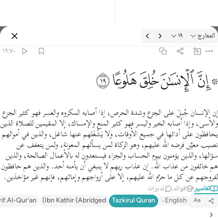
لتفسير: المعارج ١٩:٧٠
المعارج
١٩
تسجيل الدخول
١٩:٧٠
 ان الانسان خلق هلوعا ١٩
ﱪ ﱫ
ﱬ
ﱭ
ﱮ
ﱯ
 إِنَّ ٱلْإِنسَـٰنَ خُلِقَ هَلُوعًا ١٩
إن الإنسان جُبِلَ على الجزع وشدة الحرص، إذا أصابه المكروه والعسر فهو كثير الجزع
والأسى، وإذا أصابه الخير واليسر فهو كثير المنع والإمساك، إلا المقيمين للصلاة الذين
يحافظون على أدائها في جميع الأوقات، ولا يَشْغَلهم عنها شاغل، والذين في أموالهم
نصيب معيَّن فرضه الله عليهم، وهو الزكاة لمن يسألهم المعونة، ولمن يتعفف عن
سؤالها، والذين يؤمنون بيوم الحساب والجزاء فيستعدون له بالأعمال الصالحة، والذين
هم خائفون من عذاب الله. إن عذاب ربهم لا ينبغي أن يأمنه أحد. والذين هم حافظون
لفروجهم عن كل ما حرَّم الله عليهم، إلا على أزواجهم وإمائهم، فإنهم غير مؤاخذين.
تفاسير
فوائد
تدبرات
rif Al-Qur'an
Ibn Kathir (Abridged)
Tazkirul Quran
English
Aa