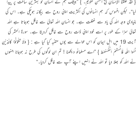
{ لَقَدْ خَلَقْنَا الْاِنْسَانَ فِیْٓ اَحْسَنِ تَقْوِیْمٍ۔ } ”بیشک ہم نے انسان کو بہترین ساخت پر پیدا
کیا“۔ لیکن افسوس کہ ہم انسانوں کی اکثریت اپنی روح سے بیگانہ ہوچکی ہے۔ اس کی
بنیادی وجہ اللہ کی یاد سے غفلت ہے۔ جو انسان اللہ تعالیٰ سے غافل ہوجاتا ہے اللہ
تعالیٰ سزا کے طور پر اسے خود اپنی ذات روح سے غافل کردیتا ہے۔ سورة الحشر کی
آیت 19 میں اہل ایمان کو اس حوالے سے یوں متنبہ کیا گیا ہے : { وَلَا تَـکُوْنُوْا کَالَّذِیْنَ
نَسُوا اللّٰہَ فَاَنْسٰٹہُمْ اَنْفُسَہُمْط } ”اے مسلمانو دیکھنا ! تم ان لوگوں کی طرح نہ ہوجانا جنہوں
نے اللہ کو بھلا دیا تو اللہ نے انہیں اپنے آپ سے غافل کردیا۔“