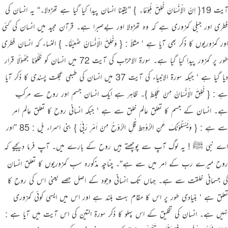
آیت 19{ اِنَّ الْاِنْسَانَ خُلِقَ ہَلُوْعًا۔ } ”یقینا انسان پیدا کیا گیا ہے تھڑدلا۔“ یہ انسان کی
فطری اور جبلی کمزوری ہے کہ وہ تھڑدلا اور بےصبرا ہے۔ قرآن مجید میں انسان کی کئی
اور کمزوریوں کا ذکر بھی آیا ہے ‘ مثلاً : { وَخُلِقَ الْاِنْسَانُ ضَعِیْفًا۔ } النساء کہ انسان فطری
طور پر کمزور پیدا کیا گیا ہے۔ سورة الاحزاب کی آیت 72 میں انسان کو ظَلُوْمًا جَھُوْلًا قرار
دیا گیا ہے ‘ جبکہ سورة الانبیاء کی آیت 37 میں انسان کی طبعی عجلت پسندی کا ذکر آیا
ہے : { خُلِقَ الْاِنْسَانُ مِنْ عَجَلٍط }۔ ظاہر ہے ایک انسان جسم اور روح سے مرکب
ہے۔ انسان کے جسم کا تعلق عالم خلق سے ہے ‘ جبکہ انسانی روح کا تعلق عالم امر
سے ہے : { وَیَسْئَلُوْنَکَ عَنِ الرُّوْحِط قُلِ الرُّوْحُ مِنْ اَمْرِ رَبِّیْ } بنی اسراء یل : 85 ”اور
اے نبی ﷺ ! یہ لوگ آپ سے پوچھتے ہیں روح کے بارے میں۔ آپ فرما دیجیے کہ
روح میرے رب کے امر میں سے ہے“۔ چناچہ مذکورہ سب کمزوریوں کا تعلق انسان
کی جسمانی خلقت سے ہے۔ جہاں تک انسانی وجود کے اصل حصے یعنی اس کی روح کا
تعلق ہے ‘ بنیادی طور پر اس کا مقام بہت بلند ہے اور اس میں ایسی کوئی کمزوری
نہیں ہے۔ انسان کی تخلیق کے اس پہلو کا ذکر سورة التین کی اس آیت میں آیا ہے :