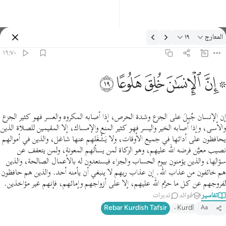
لتفسير: المعارج ١٩:٧٠
المعارج
١٩
تسجيل الدخول
١٩:٧٠
 ان الانسان خلق هلوعا ١٩
ﱪ ﱫ
ﱬ
ﱭ
ﱮ
ﱯ
 إِنَّ ٱلْإِنسَـٰنَ خُلِقَ هَلُوعًا ١٩
إن الإنسان جُبِلَ على الجزع وشدة الحرص، إذا أصابه المكروه والعسر فهو كثير الجزع
والأسى، وإذا أصابه الخير واليسر فهو كثير المنع والإمساك، إلا المقيمين للصلاة الذين
يحافظون على أدائها في جميع الأوقات، ولا يَشْغَلهم عنها شاغل، والذين في أموالهم
نصيب معيَّن فرضه الله عليهم، وهو الزكاة لمن يسألهم المعونة، ولمن يتعفف عن
سؤالها، والذين يؤمنون بيوم الحساب والجزاء فيستعدون له بالأعمال الصالحة، والذين
هم خائفون من عذاب الله. إن عذاب ربهم لا ينبغي أن يأمنه أحد. والذين هم حافظون
لفروجهم عن كل ما حرَّم الله عليهم، إلا على أزواجهم وإمائهم، فإنهم غير مؤاخذين.
تفاسير
فوائد
تدبرات
Rebar Kurdish Tafsir
Kurdî
Aa