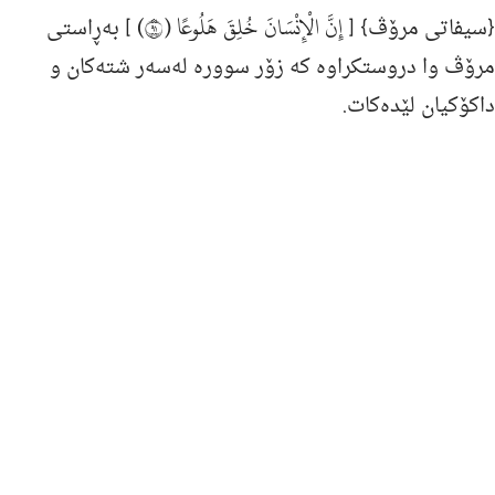
إِنَّ الْإِنْسَانَ خُلِقَ هَلُوعًا (١٩)
{سیفاتى مرۆڤ} [
] به‌ڕاستی
مرۆڤ وا دروستكراوه‌ كه‌ زۆر سووره‌ له‌سه‌ر شته‌كان و
داكۆكیان لێده‌كات.