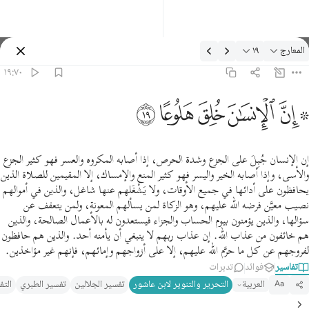
لتفسير: المعارج ١٩:٧٠
المعارج
١٩
تسجيل الدخول
١٩:٧٠
 ان الانسان خلق هلوعا ١٩
ﱪ ﱫ
ﱬ
ﱭ
ﱮ
ﱯ
 إِنَّ ٱلْإِنسَـٰنَ خُلِقَ هَلُوعًا ١٩
إن الإنسان جُبِلَ على الجزع وشدة الحرص، إذا أصابه المكروه والعسر فهو كثير الجزع
والأسى، وإذا أصابه الخير واليسر فهو كثير المنع والإمساك، إلا المقيمين للصلاة الذين
يحافظون على أدائها في جميع الأوقات، ولا يَشْغَلهم عنها شاغل، والذين في أموالهم
نصيب معيَّن فرضه الله عليهم، وهو الزكاة لمن يسألهم المعونة، ولمن يتعفف عن
سؤالها، والذين يؤمنون بيوم الحساب والجزاء فيستعدون له بالأعمال الصالحة، والذين
هم خائفون من عذاب الله. إن عذاب ربهم لا ينبغي أن يأمنه أحد. والذين هم حافظون
لفروجهم عن كل ما حرَّم الله عليهم، إلا على أزواجهم وإمائهم، فإنهم غير مؤاخذين.
تفاسير
فوائد
تدبرات
العربية
التحرير والتنوير لابن عاشور
تفسير الجلالين
تفسير الطبري
التف
Aa