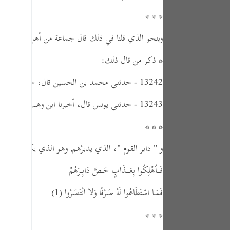
tuguês
* * *
усский
وبنحو الذي قلنا في ذلك قال جماعة من أهل التأويل.
Shqip
* ذكر من قال ذلك:
ษาไทย
13242 - حدثني محمد بن الحسين قال، حدثنا أحمد بن المفضل قال، حدثنا أسباط,
Türkçe
13243 - حدثني يونس قال، أخبرنا ابن وهب قال،
قال 
اردو
* * *
体中文
و
" دابر القوم "
، الذي يدبرُهم, وهو الذي يكون في أدب
Melayu
فَــاُهْلِكُوا بِعَــذَابٍ حَـصَّ دَابِـرَهُمْ
spañol
swahili
فَمَـا اسْتَطَاعُوا لَهُ صَرْفًا وَلا انْتَصَرُوا
(1)
ng Việt
* * *