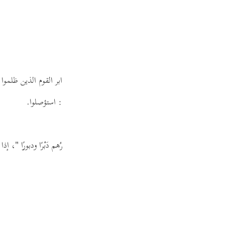
Por
р
ภา
عن السدي:
" فقطع دابر القوم الذين ظلموا 
ابن زيد في قوله:
" فقطع دابر القوم الذين ظلموا "
،
قال:
استؤصلوا.
简
ارهم وآخرهم.
يقال في الكلام:
" قد دَبَر القومَ فلانٌ يدبُرُهم دَبْرًا ودبورًا "
، إذا
E
Ki
Tiế