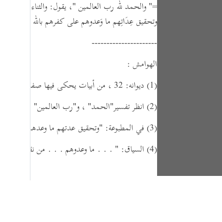
=
" والحمد لله رب العالمين "
،
يقول:
والثناء الكامل وا
وتحقيق عِدَاتِهم ما وَعدوهم على كفرهم بالله وتكذيبهم 
----------------------
الهوامش :
(1)
ديوانه: 32 ، من أبيات يحكى فيها صفة الموقف في يوم الحشر.
(2)
انظر تفسير
"الحمد"
، و
"رب العالمين"
فيما سلف ف
(3)
في المطبوعة:
"وتحقيق عدتهم ما وعدهم"
،
وفي ا
(4)
السياق:
" . . . ما وعدوهم . . . من نقم الله وعا