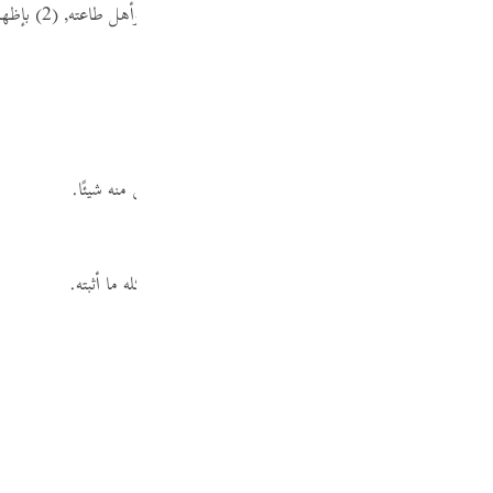
لشكر التام =
" لله رب العالمين "
، على إنعامه على رسله وأهل طاعته,
(2)
بإظها
رسله
(3)
= من نقم الله وعاجل عذابه.
(4)
يقال:
"حص الشعر"
، إذا حلقه ، لم يبق منه شيئًا.
ي سورة الفاتحة.
لمخطوطة:
"عداتهم ما وعدوهم"
، وصواب قراءة ذلك كله ما أثبته.
جل عذابه"
.