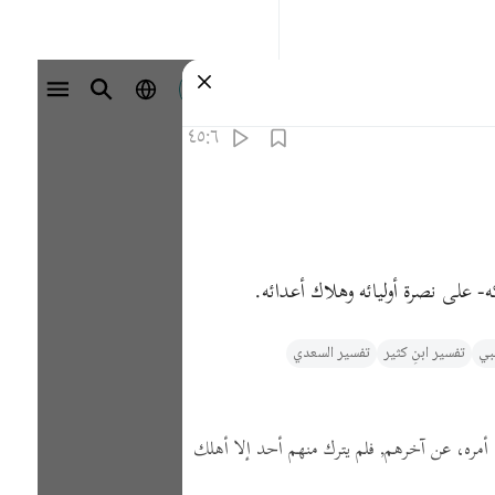
تسجيل الدخول
٤٥:٦
كه- على نصرة أوليائه وهلاك أعدائه.
ي‎
تفسیر ابنِ کثیر
تفسير السعدي
وا أمره، عن آخرهم, فلم يترك منهم أحد إلا أهلك