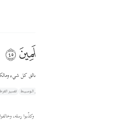
ة
تسجيل الدخول
ﱆ
ﱇ
ﱈ
ﱉ
ﱊ
ﱋ
وا رسله، فلم يبق منهم أحد. والشكر والثناء لله تعالى -خالق كل شيء ومال
Fr
والتنوير لابن عاشور
التفسير الميسر
تفسير البغوي‎
الـتـفـسـيـر الـوسـيـط
تفسير القرطب
Ind
دُ لِلَّهِ رَبِّ الْعَالَمِينَ
(45)
I
وم الذين ظلموا "
، فاستؤصل القوم الذين عَتَوا على ربهم، وكذّبوا رسله، وخالف