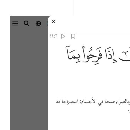
تسجيل الدخول
٤٤:٦
ﳒ
ﳓ
ﳔ
 وبالضراء صحة في الأجسام; استدراجا منا
.