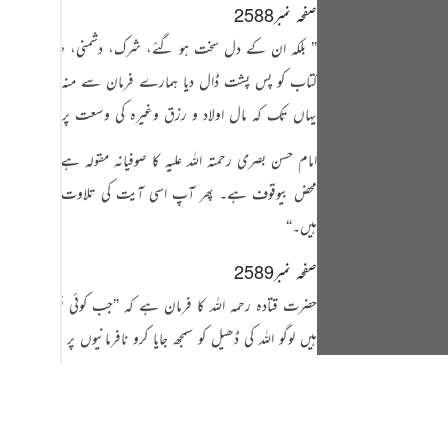
صفحہ نمبر2588
” بلکہ ان کے دل سخت ہو گئے، شرک، دشمنی، ضد، تعصب، سرکش
کتاب کو پس پشت ڈال دیا ہمارے فرمان سے منہ موڑ لیا تو ہ
یہاں تک کہ مال اولاد و رزق وغیرہ کی وسعت پر وہ بھولنے
امام حسن بصری رحمتہ اللہ علیہ کا صوفیانہ مقولہ ہے کہ
”
جس نے 
محض بیوقوف ہے۔ پھر آپ اسی آیت کی تلاوت فرماتے ہیں، رب
ہیں۔‏
“
صفحہ نمبر2589
حضرت قتادہ رحمہ اللہ کا فرمان ہے کہ
”
جب کوئی قوم اللہ کے 
ہیں لوگو اللہ کی ڈھیل کو سمجھ جایا کرو نافرمانیوں پر نعمتیں م
زہری رحمہ اللہ فرماتے ہیں
”
ہر چیز کے دروازے کھول دینے سے
مسند احمد میں ہے
رسول اللہ
صلی اللہ علیہ وسلم
فرماتے ہیں
جب