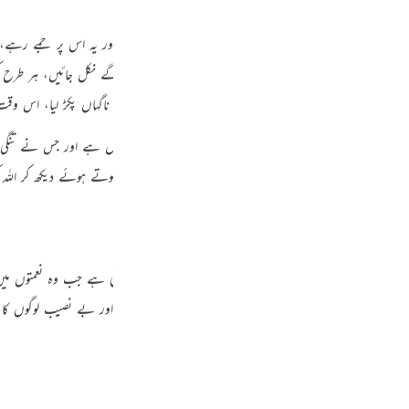
ی، نافرمانی وغیرہ کو شیطان نے انہیں بڑا حسن میں دکھایا اور یہ اس پر جمے رہے،
م نے بھی انہیں ڈھیل دے دی کہ یہ اپنی برائیوں میں اور آگے نکل جائیں، ہر طرح ک
 لگے اور غفلت کے گہرے گڑھے میں اترگئے تو ہم نے انہیں ناگہاں پکڑ لیا، اس وقت
کشادگی کے وقت اللہ تعالیٰ کی ڈھیل نہ سمجھی وہ محض بےعقل ہے اور جس نے تنگ
 کعبہ کی قسم ایسے لوگ بھی ہیں جو اپنی چاہتوں کو پوری ہوتے ہوئے دیکھ کر اللہ
فرمان سے سر تابی کرتی ہے تو اول تو انہیں دنیا خوب مل جاتی ہے جب وہ نعمتوں میں
لیں تو غافل ہو کر نافرمانیوں میں بڑھ نہ جاؤ۔ اس لیے کہ یہ تو بدکار اور بے نصیب لوگوں ک
 مراد دنیا میں آسائش و آرام کا دینا ہے۔‏
“
 تم دیکھو کہ کسی گنہگار شخص کو اس کی گنہگاری کے باوجود اللہ کی نعمتیں دنیا میں مل