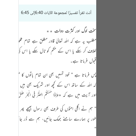
tuguês
أنت تقرأ تفسيرًا لمجموعة الآيات 6:40إلى 6:45
усский
Shqip
سخت لوگ اور کثرت دولت ٭٭
ษาไทย
مطلب یہ ہے کہ اللہ تعالیٰ قادر مطلق ہے تمام مخلوق اس کے 
خلاف کر سکے یا اس کے حکم کو ٹال سکے یا اس کی قضاء کو پ
Türkçe
قبول فرماتا ہے۔
اردو
پس فرماتا ہے
” خود تمہیں بھی ان تمام باتوں کا علم و اقرا
体中文
کہ اللہ کے ساتھ اس کے کچھ اور شریک بھی ہیں تو ایسے کٹھن 
Melayu
اور آیت میں ہے کہ
«وَإِذَا مَسَّكُمُ الضُّرُّ فِي الْبَحْرِ ضَلَّ مَن تَدْعُونَ إ
spañol
” ہم نے اگلی امتوں کی طرف بھی رسول بھیجے پھر ان کے نہ مانن
swahili
طور پر ہمارے سامنے جھک جائیں، ہم سے ڈر جائیں اور ہمار
ng Việt
“