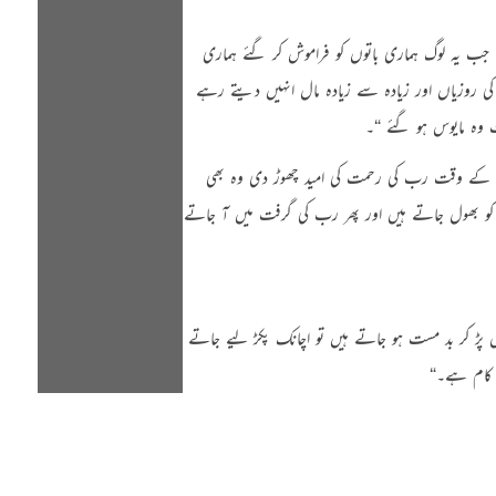
 جب یہ لوگ ہماری باتوں کو فراموش کر گئے ہماری
ی روزیاں اور زیادہ سے زیادہ مال انہیں دیتے رہے
 وہ مایوس ہو گئے “
۔
ی کے وقت رب کی رحمت کی امید چھوڑ دی وہ بھی
 کو بھول جاتے ہیں اور پھر رب کی گرفت میں آ جاتے
 پڑ کر بد مست ہو جاتے ہیں تو اچانک پکڑ لیے جاتے
ا کام ہے۔‏
“
 رہی ہیں تو اسے استدراج سمجھنا یعنی وہ ایک مہلت ہے