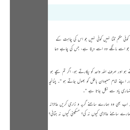
کوئی حکم ٹلتا نہیں کوئی نہیں جو اس کی چاہت کے
 جو اسے مانگے وہ اسے دیتا ہے، جس کی چاہے دعا
ہو اور صرف اللہ واحد کو پکارتے ہو، اگر تم سچے ہو
ر اپنے تمام معبودان باطل کو بھول جاتے ہو “
۔ چنانچہ
تمہاری یاد سے نکل جاتا ہے “
۔
 کہ اب بھی وہ ہمارے سامنے گریہ و زاری کریں عاجزانہ
 سامنے عاجزی کیوں نہ کی؟ مسکینی کیوں نہ جتائی؟