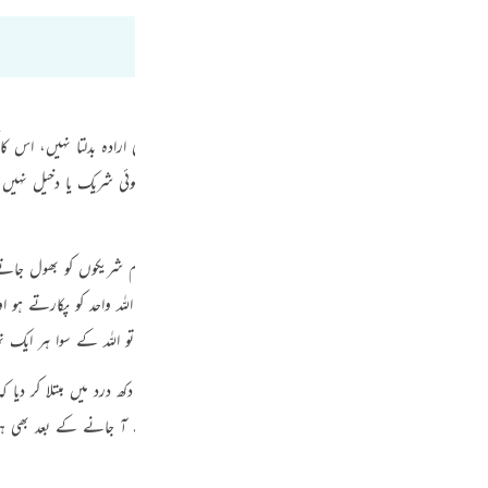
Por
р
ภา
آگے پست و لاچار ہے جو چاہتا ہے حکم کرتا ہے، اس کا کوئی ارادہ بدلتا نہیں، اس کا 
ھیر سکے وہ سارے ملک کا تنہا مالک ہے اس کی کسی بات میں کوئی شریک یا دخیل نہیں
ر ہے یہی وجہ ہے کہ آسمانی سزاؤں کے آ پڑنے پر تم اپنے تمام شریکوں کو بھول جاتے 
简
موقعوں پر ان میں سے کسی کو کیوں نہیں پکارتے؟ بلکہ صرف اللہ واحد کو پکارتے ہو او
ِلَّا إِيَّاهُ»
[17-الإسراء:67]
‏
” سمندر میں جب ضرر پہنچتا ہے تو اللہ کے سوا ہر ایک 
E
ے پر ہم نے انہیں فقرو فاقہ میں تنگی ترشی میں بیماریوں اور دکھ درد میں مبتلا کر دیا
Ki
ے دامن سے چمٹ جائیں، پھر انہوں نے ہمارے عذابوں کے آ جانے کے بعد بھی ہمارے
Tiế