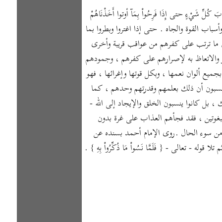
لِّ شَيْءٍ حتى إِذَا فَرِحُواْ بِمَآ أوتوا أَخَذْنَاهُمْ
 وأسباب القوة والجاه . حتى إذا اغتروا وبطروا بما
بيان ما ترتب على كفرهم من عواقب قريبة وأخرى
ار والاتعاظ به لإصرارهم على كفرهم ، وجمودهم
ارها بجميع ألوان نعمها ، وبكل قوتها وإغرائها ، فهو
نهم يحسبون أن ذلك بعلمهم وقدرتهم وحدهم ، كما
ذلك ، بل كانوا ينسبون الخلق والإيجاد إلى الله -
بغوتين ، فقد فجأهم العذاب على غرة بدون
زل به من سوء الحال .روى الإمام أحمد بسنده عن
تعالى - { فَلَمَّا نَسُواْ مَا ذُكِّرُواْ بِهِ } .