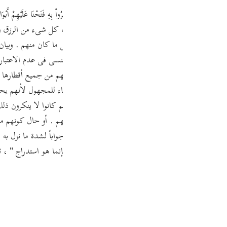
Por
رتدعوا فقال - تعالى - :{ فَلَمَّا نَسُواْ مَا ذُكِّرُواْ بِهِ فَتَحْنَا عَلَيْهِمْ أَبْوَابَ كُ
р
ضوا عن النذر والعظات التى وجهها إليهم الرسل ، فتحنا عليهم أبواب كل شىء من الرزق
لنجاة .ولفاء فى قوله - تعالى - { فَلَمَّا نَسُواْ } لتفصيل ما كان منهم . و
 تركوا الإهتداء بما جاء به الرسل حتى نسوه أو جعلوه كالمنسى فى عدم الاعتب
ภา
َلَيْهِمْ أَبْوَابَ كُلِّ شَيْءٍ } يرسم صورة بليغة لإقبال الدنيا عليهم من جميع أقط
عبر - سبحانه - عن إعطائهم النعمة بقوله : { بِمَآ أوتوا } بالبناء للمجهول لأ
وأضاف - سبحانه - الأخذ إلى ذاته فى قوله { أَخَذْنَاهُمْ } لأنهم كانوا لا ينكرون 
لا ، أى أخذناهم بعذاب الاستئصال حال كوننا مباغتين لهم . أو حال كونهم م
简
ية ، والمبلس : الباهت الحزين البائس من الخير ، الذى لا يحير جواباً لشدة ما ن
 الله يعطى العبد من الدنيا على معاصيه ما يحب فإنما هو استدراج " ، ثم تلا قوله - 
E
Ki
Tiế