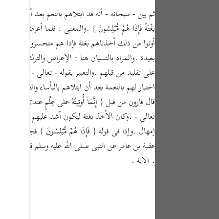
tuguês
ثم بين - سبحانه - أنه قد ابتلاهم بالنعم بعد أن عالجهم بالشدائد فلم ي
усский
بَغْتَةً فَإِذَا هُمْ مُّبْلِسُونَ } .والمعنى : فلما أعر
أوتوا من ذلك أخذناهم بغتة فإذا هم متحسرون يائسون من ا
Shqip
بعيدة .والمراد بالنسيان هنا : الإعراض والترك . أى :
ษาไทย
على تقليد من قبلهم .والتعبير بقوله - تعالى - { فَتَحْنَا ع
Türkçe
اختبار لهم بالنعمة بعد أن ابتلاهم بالبأساء والضراء .و
قال قارون من قبل { إِنَّمَآ أُوتِيتُهُ على عِلْمٍ عندي } 
اردو
تعالى - .وكان الأخذ بغتة ليكون أشد عليهم وأفظع هو
体中文
إمهال .وإذا فى قوله { فَإِذَا هُمْ مُّبْلِسُونَ } فجائ
Melayu
عقبة بن عامر عن النبى صلى الله عليه وسلم قال : " وإذا رأيت
. الاية .
spañol
swahili
ng Việt