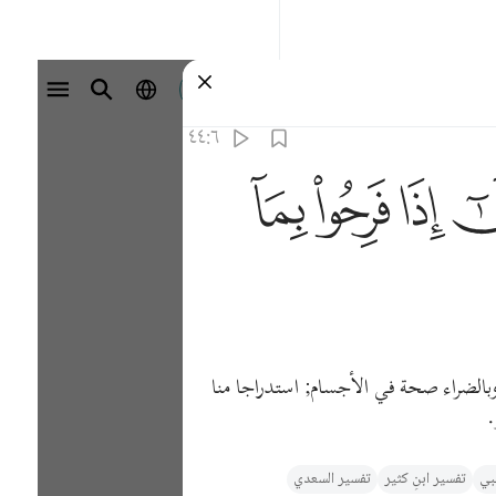
تسجيل الدخول
٤٤:٦
ﳒ
ﳓ
ﳔ
 وبالضراء صحة في الأجسام; استدراجا منا
.
ي‎
تفسیر ابنِ کثیر
تفسير السعدي