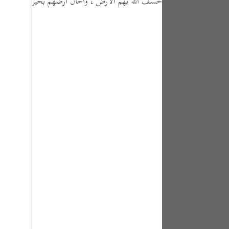
خسف الله بهم الأرض ، وأحال أرضهم بحيرة منتنة خبيث
tuguês
усский
Shqip
ษาไทย
Türkçe
اردو
体中文
Melayu
spañol
swahili
ng Việt