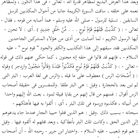
وبعد هذا العرض البديع لمظاهر قدرة الله - تعالى - فى هذا الكون ، ولمظاهر
نعمه على خلقه ، ساقت السورة الكريمة جانبا من أحوال المكذبين للرسل
السابقين . تسلية للرسول - صلى الله عليه وسلم - عما أصابه من قومه ، فقال -
تعالى - : ( كَذَّبَتْ قَبْلَهُمْ قَوْمُ نُوحٍ . . . مِّنْ خَلْقٍ جَدِيدٍ ) .أى : لا تحزن -
أيها الرسول الكريم - لما أصابت من أذى من هؤلاء المشركين الجاحدين
المكذبين فقد سبقهم إلى هذا التكذيب والكفر والجود " قوم نوح " - عليه
السلام - ، فإنهم قد قالوا فى حقه إنه مجنون ، كما حكى عنهم ذلك فى قوله
- تعالى - : ( كَذَّبَتْ قَبْلَهُمْ قَوْمُ نُوحٍ فَكَذَّبُواْ عَبْدَنَا وَقَالُواْ مَجْنُونٌ وازدجر ) وقوله
: ( أَصْحَابُ الرس ) معطوف على ما قبله ، والرس فى لغة العرب : البئر التى
لم تبن بعد بالحجارة ، وقيل : هى البئر طلقا .وللمفسرين فى حقيقة أصحاب
الرس أقوال : فمنهم من قال إنهم من بقايا قبيلة ثمود ، بعث الله إليهم واحدا
من أنبيائه ، فكذبوه ورسوه فى تلك البئر ، أى : ألقوا به فيها فأهلكهم -
سبحانه - بسبب ذلك .وقيل : هم الذين قتلوا حبيبا النجار عندما جاء يدعوهم
إلى الدين الحق ، وكانت تلك البئر بأنطاكية ، وبعد قتلهم له ألقوه فيها . وقيل
: هم قوم شعيب - عليه السلام - .واختبار ابن جرير - رحمه الله - أن أصحاب