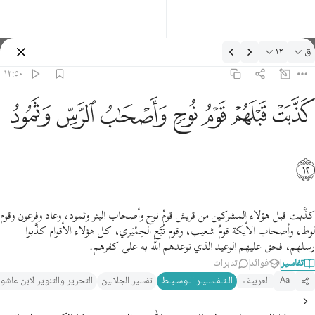
لتفسير: ق ١٢:٥٠
ق
١٢
تسجيل الدخول
١٢:٥٠
ذبت قبلهم قوم نوح واصحاب الرس وثمود ١٢
ﲫ
ﲬ
ﲭ
ﲮ
ﲯ
ﲰ
ﲱ
َذَّبَتْ قَبْلَهُمْ قَوْمُ نُوحٍۢ وَأَصْحَـٰبُ ٱلرَّسِّ وَثَمُودُ ١٢
ﲲ
كذَّبت قبل هؤلاء المشركين من قريش قومُ نوح وأصحاب البئر وثمود، وعاد وفرعون وقوم
لوط، وأصحاب الأيكة قومُ شعيب، وقوم تُبَّع الحِمْيَري، كل هؤلاء الأقوام كذَّبوا
رسلهم، فحق عليهم الوعيد الذي توعدهم الله به على كفرهم.
تفاسير
فوائد
تدبرات
العربية
الـتـفـسـيـر الـوسـيـط
تفسير الجلالين
التحرير والتنوير لابن عاشو
Aa