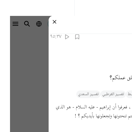
تسجيل الدخول
٩٥:٣٧
وخلق عملكم؟
يـط
تفسير القرطبي‎
تفسير السعدي
فعرفوا أن إبراهيم - عليه السلام - هو الذي
م تنحتونها وتجعلونها بأيديكم ؟ !