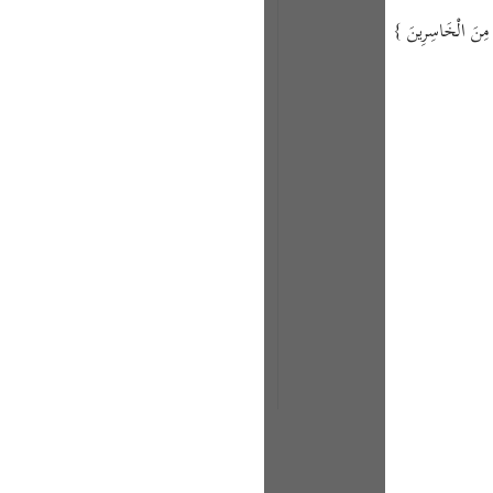
مْ مِنَ الْخَاسِرِينَ }