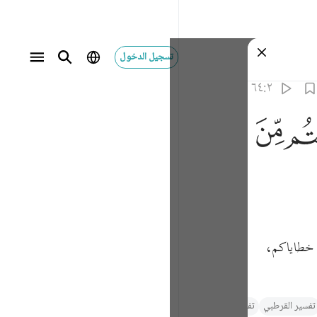
تسجيل الدخول
٦٤:٢
ﱶ
عن خطاياكم،
تفسير القرطبي‎
تفسیر ابنِ کثیر