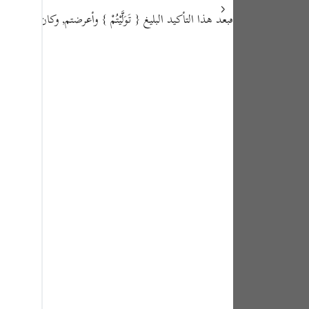
tuguês
فبعد هذا التأكيد البليغ
{ تَوَلَّيْتُمْ }
وأعرضتم, وكان ذلك موجب
усский
Shqip
ษาไทย
Türkçe
اردو
体中文
Melayu
spañol
swahili
ng Việt