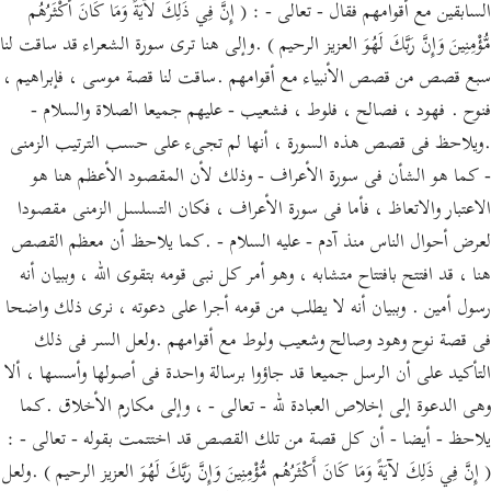
السابقين مع أقوامهم فقال - تعالى - : ( إِنَّ فِي ذَلِكَ لآيَةً وَمَا كَانَ أَكْثَرُهُم
مُّؤْمِنِينَ وَإِنَّ رَبَّكَ لَهُوَ العزيز الرحيم ) .وإلى هنا ترى سورة الشعراء قد ساقت لنا
سبع قصص من قصص الأنبياء مع أقوامهم .ساقت لنا قصة موسى ، فإبراهيم ،
فنوح . فهود ، فصالح ، فلوط ، فشعيب - عليهم جميعا الصلاة والسلام -
.ويلاحظ فى قصص هذه السورة ، أنها لم تجىء على حسب الترتيب الزمنى
- كما هو الشأن فى سورة الأعراف - وذلك لأن المقصود الأعظم هنا هو
الاعتبار والاتعاظ ، فأما فى سورة الأعراف ، فكان التسلسل الزمنى مقصودا
لعرض أحوال الناس منذ آدم - عليه السلام - .كما يلاحظ أن معظم القصص
هنا ، قد افتتح بافتتاح متشابه ، وهو أمر كل نبى قومه بتقوى الله ، وببيان أنه
رسول أمين . وببيان أنه لا يطلب من قومه أجرا على دعوته ، نرى ذلك واضحا
فى قصة نوح وهود وصالح وشعيب ولوط مع أقوامهم .ولعل السر فى ذلك
التأكيد على أن الرسل جميعا قد جاؤوا برسالة واحدة فى أصولها وأسسها ، ألا
وهى الدعوة إلى إخلاص العبادة لله - تعالى - ، وإلى مكارم الأخلاق .كما
يلاحظ - أيضا - أن كل قصة من تلك القصص قد اختتمت بقوله - تعالى - :
( إِنَّ فِي ذَلِكَ لآيَةً وَمَا كَانَ أَكْثَرُهُم مُّؤْمِنِينَ وَإِنَّ رَبَّكَ لَهُوَ العزيز الرحيم ) .ولعل