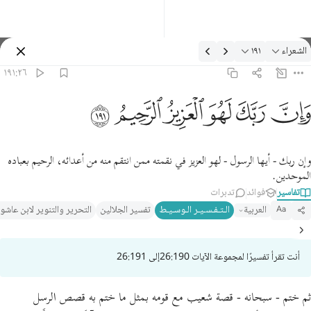
لتفسير: الشعراء ١٩١:٢٦
الشعراء
١٩١
تسجيل الدخول
١٩١:٢٦
ان ربك لهو العزيز الرحيم ١٩١
ﱽ
ﱾ
ﱿ
ﲀ
ﲁ
ﲂ
َإِنَّ رَبَّكَ لَهُوَ ٱلْعَزِيزُ ٱلرَّحِيمُ ١٩١
وإن ربك - أيها الرسول - لهو العزيز في نقمته ممن انتقم منه من أعدائه، الرحيم بعباده
الموحدين.
تفاسير
فوائد
تدبرات
العربية
الـتـفـسـيـر الـوسـيـط
تفسير الجلالين
التحرير والتنوير لابن عاشو
Aa
أنت تقرأ تفسيرًا لمجموعة الآيات 26:190إلى 26:191
ثم ختم - سبحانه - قصة شعيب مع قومه بمثل ما ختم به قصص الرسل