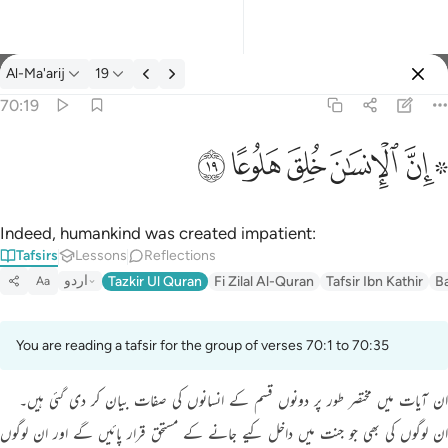
Tafsir: Al-Ma'arij 70:19
Al-Ma'arij
19
Sign in
70:19
۞ ان الانسان خلق هلوعا ١٩
ﱪ ﱫ
ﱬ
ﱭ
ﱮ
ﱯ
۞ إِنَّ ٱلْإِنسَـٰنَ خُلِقَ هَلُوعًا ١٩
Indeed, humankind was created impatient:
Tafsirs
Lessons
Reflections
اردو
Tazkir Ul Quran
Fi Zilal Al-Quran
Tafsir Ibn Kathir
B
Aa
You are reading a tafsir for the group of verses 70:1 to 70:35
ان آیات میں مختصر طور پر دونوں قسم کے انسانوں کی صفات بیان کر دی گئی ہیں۔
ان لوگوں کی بھی جو جنت میں داخل کيے جانے کے مستحق قرار پائیں گے اور ان لوگوں