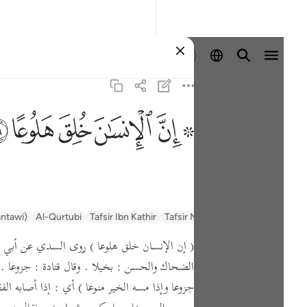
Sign in
ﱪ ﱫ
ﱬ
ﱭ
ﱮ
ﱯ
السعدي Al-Sa'di
Tafsir Muyassar
Tafsir Ibn Kathir
Al-Qurtubi
antawi)
( إن الإنسان خلق هلوعا )
روى السدي عن أبي ص
الضحاك والحسن :
بخيلا .
وقال قتادة :
جزوعا .
جزوعا وإذا مسه الخير منوعا )
أي : إذا أصابه الفق