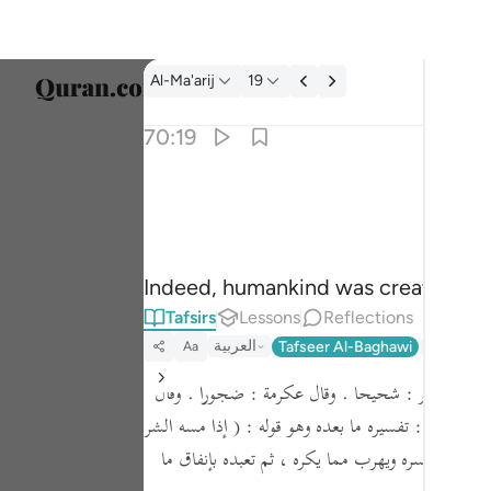
Tafsir: Al-Ma'arij 70:19
Al-Ma'arij
19
Select
70:19
Englis
۞ ان الانسان خلق هلوعا ١٩
العربية
۞ إِنَّ ٱلْإِنسَـٰنَ خُلِقَ هَلُوعًا ١٩
বাংলা
Indeed, humankind was created imp
ارسی
Tafsirs
Lessons
Reflections
França
العربية
Tafseer Al-Baghawi
Tafseer J
Aa
Indon
د بن جبير :
شحيحا .
وقال عكرمة :
ضجورا .
وقال
Italia
ابن عباس :
تفسيره ما بعده وهو قوله :
( إذا مسه الشر
يحب ما يسره ويهرب مما يكره ، ثم تعبده بإنفاق ما
Dutch