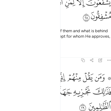
ﱪ
ﱫ
ﱬ
ﱭ
ﱮ
ﱯ
ﱰ
ﱱ
ﱲ
He ˹fully˺ knows what is ahead of them and what is behind
them. They do not intercede except for whom He approves,
and they tremble in awe of Him.
Tafsirs
Lessons
Reflections
21:29
ﱳ ﱴ
ﱵ
ﱶ
ﱷ
ﱸ
ﱹ
ﱺ
من يقل منهم اني الاه من دونه فذالك نجزيه جهنم كذالك نجزي الظالمين
َمَن يَقُلْ مِنْهُمْ إِنِّىٓ إِلَـٰهٌۭ مِّن دُونِهِۦ فَذَٰلِكَ نَجْزِيهِ جَهَنَّمَ ۚ كَذَٰلِ
ﱻ
ﱼ
ﱽﱾ
ﱿ
ﲀ
ﲁ
ﲂ