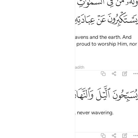
ﲑ
ﲒ
ﲓ
ﲔ
ﲕﲖ
ﲗ
ﲘ
ﲙ
َلَهُۥ مَن فِى ٱلسَّمَـٰوَٰتِ وَٱلْأَرْضِ ۚ وَمَنْ عِندَهُۥ لَا يَسْتَكْبِرُونَ عَنْ عِبَادَتِهِۦ وَلَا
ﲚ
ﲛ
ﲜ
ﲝ
ﲞ
ﲟ
To Him belong all those in the heavens and the earth. And
those nearest to Him are not too proud to worship Him, nor
do they tire.
Tafsirs
Lessons
Reflections
Hadith
21:20
ﲠ
ﲡ
سبحون الليل والنهار لا يفترون ٢٠
ﲢ
ﲣ
ﲤ
ﲥ
ُسَبِّحُونَ ٱلَّيْلَ وَٱلنَّهَارَ لَا يَفْتُرُونَ ٢٠
They glorify ˹Him˺ day and night, never wavering.
Tafsirs
Lessons
Reflections
21:21