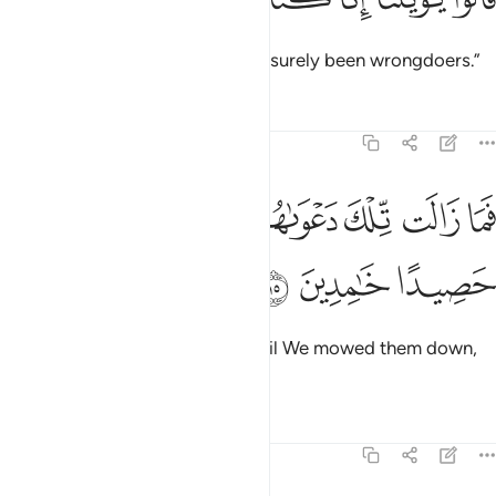
They cried, “Woe to us! We have surely been wrongdoers.”
Tafsirs
Lessons
Reflections
21:15
ﱥ
ﱦ
ﱧ
ﱨ
ﱩ
ما زالت تلك دعواهم حتى جعلناهم حصيدا خامدين ١٥
ﱪ
َمَا زَالَت تِّلْكَ دَعْوَىٰهُمْ حَتَّىٰ جَعَلْنَـٰهُمْ حَصِيدًا خَـٰمِدِينَ ١٥
ﱫ
ﱬ
ﱭ
They kept repeating their cry until We mowed them down,
˹leaving them˺ lifeless.
1
Tafsirs
Lessons
Reflections
21:16