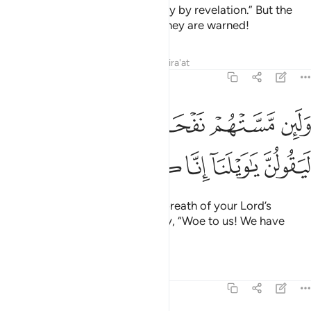
Say, ˹O Prophet,˺ “I warn you only by revelation.” But the
deaf cannot hear the call when they are warned!
Tafsirs
Lessons
Reflections
Qira'at
21:46
ﱎ
ﱏ
ﱐ
ﱑ
ﱒ
ﱓ
لين مستهم نفحة من عذاب ربك ليقولن يا ويلنا انا كنا ظالمين ٤٦
َلَئِن مَّسَّتْهُمْ نَفْحَةٌۭ مِّنْ عَذَابِ رَبِّكَ لَيَقُولُنَّ يَـٰوَيْلَنَآ إِنَّا كُنَّا ظَـٰلِمِينَ ٤٦
ﱔ
ﱕ
ﱖ
ﱗ
ﱘ
ﱙ
If they were touched by even a breath of your Lord’s
torment, they would certainly cry, “Woe to us! We have
really been wrongdoers.”
Tafsirs
Lessons
Reflections
21:47