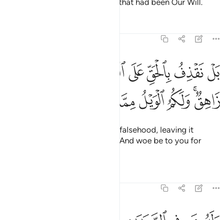
have found it in Our presence, if that had been Our Will.
Tafsirs
Lessons
Reflections
21:18
ﲂ
ﲃ
ﲄ
ﲅ
ﲆ
ﲇ
ﲈ
ﲉ
ل نقذف بالحق على الباطل فيدمغه فاذا هو زاهق ولكم الويل مما تصفون 
َلْ نَقْذِفُ بِٱلْحَقِّ عَلَى ٱلْبَـٰطِلِ فَيَدْمَغُهُۥ فَإِذَا هُوَ زَاهِقٌۭ ۚ وَلَكُمُ ٱلْوَيْلُ مِ
ﲊﲋ
ﲌ
ﲍ
ﲎ
ﲏ
ﲐ
In fact, We hurl the truth against falsehood, leaving it
crushed, and it quickly vanishes. And woe be to you for
what you claim!
1
Tafsirs
Lessons
Reflections
21:19
له من في السماوات والارض ومن عنده لا يستكبرون عن عبادته ولا يس