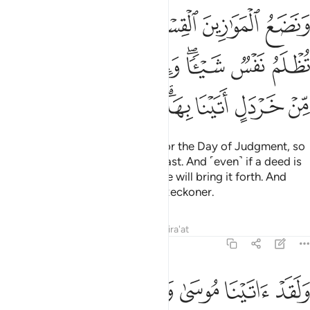
ﱚ
ﱛ
ﱜ
ﱝ
ﱞ
ﱟ
نضع الموازين القسط ليوم القيامة فلا تظلم نفس شييا وان كان مثقال حب
َنَضَعُ ٱلْمَوَٰزِينَ ٱلْقِسْطَ لِيَوْمِ ٱلْقِيَـٰمَةِ فَلَا تُظْلَمُ نَفْسٌۭ شَيْـًۭٔا ۖ وَإِن كَانَ مِثْقَالَ حَبَّ
ﱠ
ﱡ
ﱢﱣ
ﱤ
ﱥ
ﱦ
ﱧ
ﱨ
ﱩ
ﱪ
ﱫﱬ
ﱭ
ﱮ
ﱯ
ﱰ
We set up the scales of justice for the Day of Judgment, so
no soul will be wronged in the least. And ˹even˺ if a deed is
the weight of a mustard seed, We will bring it forth. And
sufficient are We as a ˹vigilant˺ Reckoner.
Tafsirs
Lessons
Reflections
Qira'at
21:48
ﱱ
ﱲ
ﱳ
ﱴ
لقد اتينا موسى وهارون الفرقان وضياء وذكرا للمتقين ٤٨
ﱵ
َلَقَدْ ءَاتَيْنَا مُوسَىٰ وَهَـٰرُونَ ٱلْفُرْقَانَ وَضِيَآءًۭ وَذِكْرًۭا لِّلْمُتَّقِينَ ٤٨