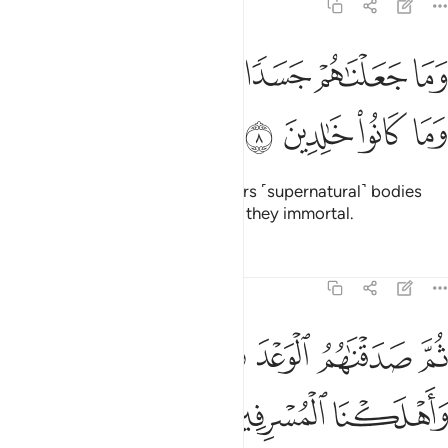
21:8
ﲜ
ﲝ
ﲞ
ﲟ
ما جعلناهم جسدا لا ياكلون الطعام وما كانوا خالدين ٨
ﲠ
ﲡ
َمَا جَعَلْنَـٰهُمْ جَسَدًۭا لَّا يَأْكُلُونَ ٱلطَّعَامَ وَمَا كَانُوا۟ خَـٰلِدِينَ ٨
ﲢ
ﲣ
ﲤ
ﲥ
We did not give those messengers ˹supernatural˺ bodies
that did not need food, nor were they immortal.
Tafsirs
Lessons
Reflections
21:9
ﲦ
ﲧ
ﲨ
ﲩ
ﲪ
م صدقناهم الوعد فانجيناهم ومن نشاء واهلكنا المسرفين ٩
ﲫ
ُمَّ صَدَقْنَـٰهُمُ ٱلْوَعْدَ فَأَنجَيْنَـٰهُمْ وَمَن نَّشَآءُ وَأَهْلَكْنَا ٱلْمُسْرِف
ﲬ
ﲭ
ﲮ