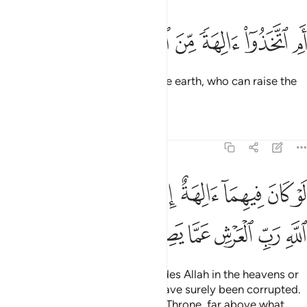
ﲦ
ﲧ
ﲨ
ﲩ
م اتخذوا الهة من الارض هم ينشرون ٢١
ﲪ
ﲫ
ﲬ
ﲭ
َمِ ٱتَّخَذُوٓا۟ ءَالِهَةًۭ مِّنَ ٱلْأَرْضِ هُمْ يُنشِرُونَ ٢١
Or have they taken gods from the earth, who can raise the
dead?
Tafsirs
Lessons
Reflections
21:22
ﲮ
ﲯ
ﲰ
ﲱ
ﲲ
ﲳ
ﲴﲵ
ﲶ
و كان فيهما الهة الا الله لفسدتا فسبحان الله رب العرش عما يصفون ٢٢
َوْ كَانَ فِيهِمَآ ءَالِهَةٌ إِلَّا ٱللَّهُ لَفَسَدَتَا ۚ فَسُبْحَـٰنَ ٱللَّهِ رَبِّ ٱلْعَرْشِ عَمَّا يَصِفُ
ﲷ
ﲸ
ﲹ
ﲺ
ﲻ
ﲼ
Had there been other gods besides Allah in the heavens or
the earth, both ˹realms˺ would have surely been corrupted.
So Glorified is Allah, Lord of the Throne, far above what