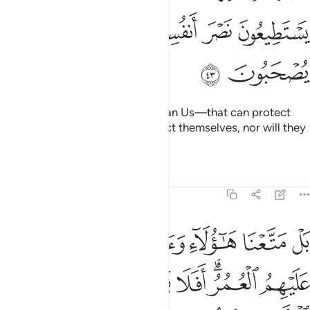
ﲦ
ﲧ
ﲨ
ﲩ
ﲪ
ﲫ
ﲬ
ﲭ
Or do they have gods—other than Us—that can protect
them? They cannot ˹even˺ protect themselves, nor will they
be aided against Us.
Tafsirs
Lessons
Reflections
21:44
ﲮ
ﲯ
ﲰ
ﲱ
ﲲ
ﲳ
ل متعنا هاولاء واباءهم حتى طال عليهم العمر افلا يرون انا ناتي الارض ن
َلْ مَتَّعْنَا هَـٰٓؤُلَآءِ وَءَابَآءَهُمْ حَتَّىٰ طَالَ عَلَيْهِمُ ٱلْعُمُرُ ۗ أَفَلَا
ﲴ
ﲵﲶ
ﲷ
ﲸ
ﲹ
ﲺ