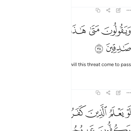
Tafsirs
Lessons
Reflections
21:38
ﱝ
ﱞ
ﱟ
يقولون متى هاذا الوعد ان كنتم صادقين ٣٨
ﱠ
ﱡ
ﱢ
َيَقُولُونَ مَتَىٰ هَـٰذَا ٱلْوَعْدُ إِن كُنتُمْ صَـٰدِقِينَ ٣٨
ﱣ
ﱤ
They ask ˹the believers˺, “When will this threat come to pass
if what you say is true?”
Tafsirs
Lessons
Reflections
21:39
ﱥ
ﱦ
ﱧ
ﱨ
ﱩ
ﱪ
و يعلم الذين كفروا حين لا يكفون عن وجوههم النار ولا عن ظهورهم ولا 
َوْ يَعْلَمُ ٱلَّذِينَ كَفَرُوا۟ حِينَ لَا يَكُفُّونَ عَن وُجُوهِهِمُ ٱلنَّارَ وَلَا عَن ظُهُورِهِمْ
ﱫ
ﱬ
ﱭ
ﱮ
ﱯ
ﱰ