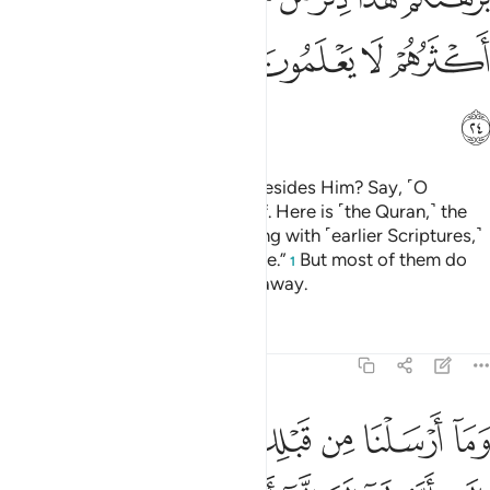
ﳗ
ﳘ
ﳙ
ﳚﳛ
ﳜ
ﳝ
ﳞ
Or have they taken other gods besides Him? Say, ˹O
Prophet,˺ “Show ˹me˺ your proof. Here is ˹the Quran,˺ the
Reminder for those with me; along with ˹earlier Scriptures,˺
the Reminder for those before me.”
But most of them do
1
not know the truth, so they turn away.
Tafsirs
Lessons
Reflections
21:25
ﱁ
ﱂ
ﱃ
ﱄ
ﱅ
ﱆ
ﱇ
ﱈ
ما ارسلنا من قبلك من رسول الا نوحي اليه انه لا الاه الا انا فاعبدون ٢٥
َمَآ أَرْسَلْنَا مِن قَبْلِكَ مِن رَّسُولٍ إِلَّا نُوحِىٓ إِلَيْهِ أَنَّهُۥ لَآ إِلَـٰهَ إِلَّآ أَنَا۠ فَٱعْبُدُون