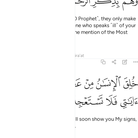
ﱍ
ﱎ
ﱏ
ﱐ
ﱑ
ﱒ
When the disbelievers see you ˹O Prophet˺, they only make
fun of you, ˹saying,˺ “Is this the one who speaks ˹ill˺ of your
gods?” while they disbelieve at the mention of the Most
Compassionate.
Tafsirs
Lessons
Reflections
Qira'at
21:37
ﱓ
ﱔ
ﱕ
ﱖﱗ
لق الانسان من عجل ساريكم اياتي فلا تستعجلون ٣٧
ﱘ
ُلِقَ ٱلْإِنسَـٰنُ مِنْ عَجَلٍۢ ۚ سَأُو۟رِيكُمْ ءَايَـٰتِى فَلَا تَسْتَعْجِلُونِ ٣٧
ﱙ
ﱚ
ﱛ
ﱜ
Humankind is made of haste. I will soon show you My signs,
so do not ask Me to hasten them.