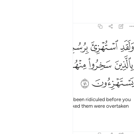
delayed from them.
Tafsirs
Lessons
Reflections
21:41
ﲁ
ﲂ
ﲃ
ﲄ
ﲅ
ﲆ
لقد استهزي برسل من قبلك فحاق بالذين سخروا منهم ما كانوا به يستهزي
َلَقَدِ ٱسْتُهْزِئَ بِرُسُلٍۢ مِّن قَبْلِكَ فَحَاقَ بِٱلَّذِينَ سَخِرُوا۟ مِنْهُم مَّا كَانُوا۟ بِهِۦ يَسْتَه
ﲇ
ﲈ
ﲉ
ﲊ
ﲋ
ﲌ
ﲍ
ﲎ
˹Other˺ messengers had already been ridiculed before you
˹O Prophet˺, but those who mocked them were overtaken
by what they used to ridicule.
Tafsirs
Lessons
Reflections