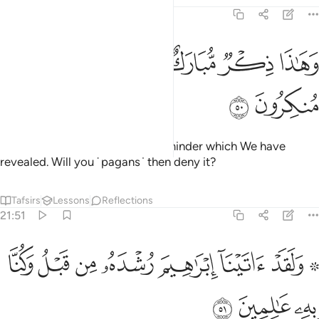
21:50
ﲃ
ﲄ
ﲅ
هاذا ذكر مبارك انزلناه افانتم له منكرون ٥٠
ﲆﲇ
ﲈ
ﲉ
َهَـٰذَا ذِكْرٌۭ مُّبَارَكٌ أَنزَلْنَـٰهُ ۚ أَفَأَنتُمْ لَهُۥ مُنكِرُونَ ٥٠
ﲊ
ﲋ
And this ˹Quran˺ is a blessed reminder which We have
revealed. Will you ˹pagans˺ then deny it?
Tafsirs
Lessons
Reflections
21:51
ﲌ ﲍ
ﲎ
ﲏ
ﲐ
۞ لقد اتينا ابراهيم رشده من قبل وكنا به عالمين ٥١
ﲑ
ﲒ
ﲓ
۞ َلَقَدْ ءَاتَيْنَآ إِبْرَٰهِيمَ رُشْدَهُۥ مِن قَبْلُ وَكُنَّا بِهِۦ عَـٰلِمِينَ ٥١
ﲔ
ﲕ
ﲖ