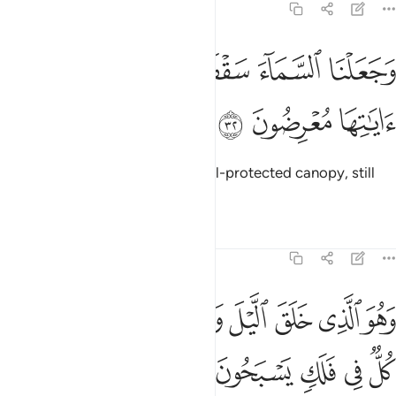
21:32
ﲦ
ﲧ
ﲨ
ﲩﲪ
جعلنا السماء سقفا محفوظا وهم عن اياتها معرضون ٣٢
ﲫ
ﲬ
َجَعَلْنَا ٱلسَّمَآءَ سَقْفًۭا مَّحْفُوظًۭا ۖ وَهُمْ عَنْ ءَايَـٰتِهَا مُعْرِضُونَ ٣٢
ﲭ
ﲮ
ﲯ
And We have made the sky a well-protected canopy, still
they turn away from its signs.
1
Tafsirs
Lessons
Reflections
21:33
ﲰ
ﲱ
ﲲ
ﲳ
ﲴ
ﲵ
هو الذي خلق الليل والنهار والشمس والقمر كل في فلك يسبحون ٣٣
ﲶﲷ
َهُوَ ٱلَّذِى خَلَقَ ٱلَّيْلَ وَٱلنَّهَارَ وَٱلشَّمْسَ وَٱلْقَمَرَ ۖ كُلٌّۭ فِى فَلَكٍۢ يَس
ﲸ
ﲹ
ﲺ
ﲻ
ﲼ