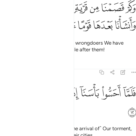
ﱁ
ﱂ
ﱃ
ﱄ
ﱅ
ﱆ
كم قصمنا من قرية كانت ظالمة وانشانا بعدها قوما اخرين ١١
َكَمْ قَصَمْنَا مِن قَرْيَةٍۢ كَانَتْ ظَالِمَةًۭ وَأَنشَأْنَا بَعْدَهَا قَوْمًا ءَاخَرِينَ ١١
ﱇ
ﱈ
ﱉ
ﱊ
ﱋ
˹Imagine˺ how many societies of wrongdoers We have
destroyed, raising up other people after them!
Tafsirs
Lessons
Reflections
21:12
ﱌ
ﱍ
ﱎ
ﱏ
لما احسوا باسنا اذا هم منها يركضون ١٢
ﱐ
ﱑ
ﱒ
َلَمَّآ أَحَسُّوا۟ بَأْسَنَآ إِذَا هُم مِّنْهَا يَرْكُضُونَ ١٢
ﱓ
When the wrongdoers sensed ˹the arrival of˺ Our torment,
they started to run away from their cities.