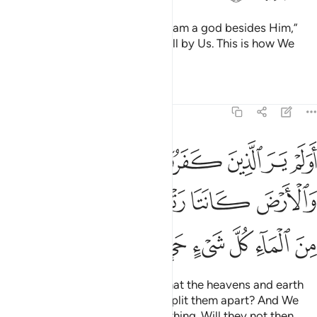
Whoever of them were to say, “I am a god besides Him,”
they would be rewarded with Hell by Us. This is how We
reward the wrongdoers.
Tafsirs
Lessons
Reflections
21:30
ﲃ
ﲄ
ﲅ
ﲆ
ﲇ
ﲈ
ولم ير الذين كفروا ان السماوات والارض كانتا رتقا ففتقناهما وجعلنا م
َوَلَمْ يَرَ ٱلَّذِينَ كَفَرُوٓا۟ أَنَّ ٱلسَّمَـٰوَٰتِ وَٱلْأَرْضَ كَانَتَا رَتْقًۭا فَفَتَقْنَـٰهُمَا ۖ وَجَعَلْنَا مِ
ﲉ
ﲊ
ﲋ
ﲌﲍ
ﲎ
ﲏ
ﲐ
ﲑ
ﲒ
ﲓﲔ
ﲕ
ﲖ
ﲗ
Do the disbelievers not realize that the heavens and earth
were ˹once˺ one mass then We split them apart? And We
created from water every living thing. Will they not then