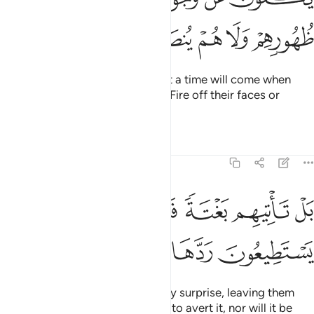
ﱱ
ﱲ
ﱳ
ﱴ
ﱵ
If only the disbelievers knew that a time will come when
they will not be able to keep the Fire off their faces or
backs, nor will they be helped.
Tafsirs
Lessons
Reflections
21:40
ﱶ
ﱷ
ﱸ
ﱹ
ﱺ
ل تاتيهم بغتة فتبهتهم فلا يستطيعون ردها ولا هم ينظرون ٤٠
َلْ تَأْتِيهِم بَغْتَةًۭ فَتَبْهَتُهُمْ فَلَا يَسْتَطِيعُونَ رَدَّهَا وَلَا هُمْ يُنظَرُونَ ٤٠
ﱻ
ﱼ
ﱽ
ﱾ
ﱿ
ﲀ
In fact, the Hour will take them by surprise, leaving them
stunned. So they will not be able to avert it, nor will it be