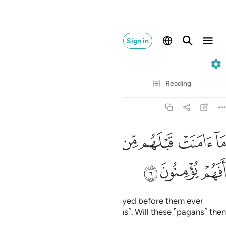
Sign in
21. Al-Anbiya
Verse by Verse
Reading
Translation
: Dr. Mustafa Khattab
21:6
ﲂ
ﲃ
ﲄ
ﲅ
ﲆ
ا امنت قبلهم من قرية اهلكناها افهم يومنون ٦
ﲇﲈ
َآ ءَامَنَتْ قَبْلَهُم مِّن قَرْيَةٍ أَهْلَكْنَـٰهَآ ۖ أَفَهُمْ يُؤْمِنُونَ ٦
ﲉ
ﲊ
ﲋ
Not a ˹single˺ society We destroyed before them ever
believed ˹after receiving the signs˺. Will these ˹pagans˺ then
believe?