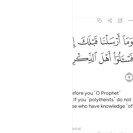
Tafsirs
Lessons
Reflections
21:7
ﲌ
ﲍ
ﲎ
ﲏ
ﲐ
ﲑ
ﲒﲓ
ما ارسلنا قبلك الا رجالا نوحي اليهم فاسالوا اهل الذكر ان كنتم لا تعلمون
َمَآ أَرْسَلْنَا قَبْلَكَ إِلَّا رِجَالًۭا نُّوحِىٓ إِلَيْهِمْ ۖ فَسْـَٔلُوٓا۟ أَهْلَ ٱلذِّكْرِ إِن كُنتُمْ
ﲔ
ﲕ
ﲖ
ﲗ
ﲘ
ﲙ
ﲚ
ﲛ
We did not send ˹messengers˺ before you ˹O Prophet˺
except mere men inspired by Us. If you ˹polytheists˺ do not
know ˹this already˺, then ask those who have knowledge ˹of
the Scriptures˺.
Tafsirs
Lessons
Reflections
Qira'at