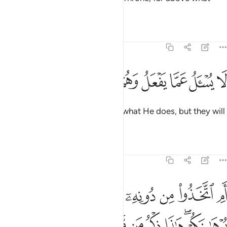
they claim.
Tafsirs
Lessons
Reflections
21:23
ﲽ
ﲾ
ﲿ
ﳀ
ا يسال عما يفعل وهم يسالون ٢٣
ﳁ
ﳂ
ﳃ
َا يُسْـَٔلُ عَمَّا يَفْعَلُ وَهُمْ يُسْـَٔلُونَ ٢٣
He cannot be questioned about what He does, but they will
˹all˺ be questioned.
Tafsirs
Lessons
Reflections
21:24
ﳄ
ﳅ
ﳆ
ﳇ
ﳈﳉ
ﳊ
ﳋ
م اتخذوا من دونه الهة قل هاتوا برهانكم هاذا ذكر من معي وذكر من قب
َمِ ٱتَّخَذُوا۟ مِن دُونِهِۦٓ ءَالِهَةًۭ ۖ قُلْ هَاتُوا۟ بُرْهَـٰنَكُمْ ۖ هَـٰذَا ذِكْرُ مَن مَّعِىَ وَذِكْرُ مَ
ﳌﳍ
ﳎ
ﳏ
ﳐ
ﳑ
ﳒ
ﳓ
ﳔﳕ
ﳖ