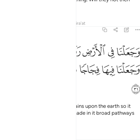
believe?
Tafsirs
Lessons
Reflections
Qira'at
21:31
ﲘ
ﲙ
ﲚ
ﲛ
ﲜ
ﲝ
ﲞ
جعلنا في الارض رواسي ان تميد بهم وجعلنا فيها فجاجا سبلا لعلهم يهتدو
َجَعَلْنَا فِى ٱلْأَرْضِ رَوَٰسِىَ أَن تَمِيدَ بِهِمْ وَجَعَلْنَا فِيهَا فِجَاجًۭا سُبُلًۭا لَّعَلَّهُم
ﲟ
ﲠ
ﲡ
ﲢ
ﲣ
ﲤ
ﲥ
And We have placed firm mountains upon the earth so it
does not shake with them, and made in it broad pathways
so they may find their way.
Tafsirs
Lessons
Reflections