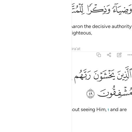
ﱶ
ﱷ
ﱸ
ﱹ
Indeed, We granted Moses and Aaron the decisive authority
—a light and a reminder for the righteous,
Tafsirs
Lessons
Reflections
Qira'at
21:49
ﱺ
ﱻ
ﱼ
ﱽ
ﱾ
لذين يخشون ربهم بالغيب وهم من الساعة مشفقون ٤٩
ﱿ
ﲀ
لَّذِينَ يَخْشَوْنَ رَبَّهُم بِٱلْغَيْبِ وَهُم مِّنَ ٱلسَّاعَةِ مُشْفِقُونَ ٤٩
ﲁ
ﲂ
who are in awe of their Lord without seeing Him,
and are
1
fearful of the Hour.
Tafsirs
Lessons
Reflections