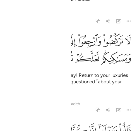
Tafsirs
Lessons
Reflections
21:13
ﱔ
ﱕ
ﱖ
ﱗ
ﱘ
ﱙ
ﱚ
ا تركضوا وارجعوا الى ما اترفتم فيه ومساكنكم لعلكم تسالون ١٣
َا تَرْكُضُوا۟ وَٱرْجِعُوٓا۟ إِلَىٰ مَآ أُتْرِفْتُمْ فِيهِ وَمَسَـٰكِنِكُمْ لَعَلَّكُمْ تُسْـَٔلُونَ ١٣
ﱛ
ﱜ
ﱝ
ﱞ
˹They were told,˺ “Do not run away! Return to your luxuries
and your homes, so you may be questioned ˹about your
fate˺.”
Tafsirs
Lessons
Reflections
Hadith
21:14
ﱟ
ﱠ
ﱡ
الوا يا ويلنا انا كنا ظالمين ١٤
ﱢ
ﱣ
ﱤ
َالُوا۟ يَـٰوَيْلَنَآ إِنَّا كُنَّا ظَـٰلِمِينَ ١٤