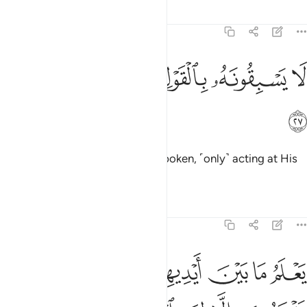
Tafsirs
Lessons
Reflections
21:27
ﱜ
ﱝ
ﱞ
ا يسبقونه بالقول وهم بامره يعملون ٢٧
ﱟ
ﱠ
ﱡ
َا يَسْبِقُونَهُۥ بِٱلْقَوْلِ وَهُم بِأَمْرِهِۦ يَعْمَلُونَ ٢٧
ﱢ
who do not speak until He has spoken, ˹only˺ acting at His
command.
Tafsirs
Lessons
Reflections
21:28
ﱣ
ﱤ
ﱥ
ﱦ
ﱧ
ﱨ
ﱩ
علم ما بين ايديهم وما خلفهم ولا يشفعون الا لمن ارتضى وهم من خشيت
َعْلَمُ مَا بَيْنَ أَيْدِيهِمْ وَمَا خَلْفَهُمْ وَلَا يَشْفَعُونَ إِلَّا لِمَنِ ٱرْتَضَىٰ وَهُم مِّنْ خَشْيَ