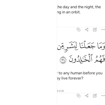
And He is the One Who created the day and the night, the
sun and the moon—each travelling in an orbit.
Tafsirs
Lessons
Reflections
21:34
ﲽ
ﲾ
ﲿ
ﳀ
ﳁ
ﳂﳃ
ما جعلنا لبشر من قبلك الخلد افان مت فهم الخالدون ٣٤
ﳄ
ﳅ
َمَا جَعَلْنَا لِبَشَرٍۢ مِّن قَبْلِكَ ٱلْخُلْدَ ۖ أَفَإِي۟ن مِّتَّ فَهُمُ ٱلْخَـٰلِ
ﳆ
ﳇ
ﳈ
We have not granted immortality to any human before you
˹O Prophet˺: so if you die, will they live forever?
Tafsirs
Lessons
Reflections
Qira'at
21:35