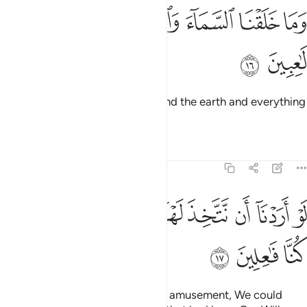
ﱮ
ﱯ
ﱰ
ﱱ
ما خلقنا السماء والارض وما بينهما لاعبين ١٦
ﱲ
ﱳ
َمَا خَلَقْنَا ٱلسَّمَآءَ وَٱلْأَرْضَ وَمَا بَيْنَهُمَا لَـٰعِبِينَ ١٦
ﱴ
ﱵ
We did not create the heavens and the earth and everything
in between for sport.
Tafsirs
Lessons
Reflections
21:17
ﱶ
ﱷ
ﱸ
ﱹ
ﱺ
و اردنا ان نتخذ لهوا لاتخذناه من لدنا ان كنا فاعلين ١٧
ﱻ
ﱼ
ﱽ
ﱾ
َوْ أَرَدْنَآ أَن نَّتَّخِذَ لَهْوًۭا لَّٱتَّخَذْنَـٰهُ مِن لَّدُنَّآ إِن كُنَّا فَـٰعِلِينَ ١٧
ﱿ
ﲀ
ﲁ
Had We intended to take ˹some˺ amusement, We could