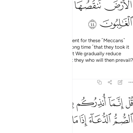
ﲻ
ﲼ
ﲽ
ﲾﲿ
ﳀ
ﳁ
ﳂ
In fact, We have allowed enjoyment for these ˹Meccans˺
and their forefathers for such a long time ˹that they took it
for granted˺. Do they not see that We gradually reduce
˹their˺ land from its borders? Is it they who will then prevail?
Tafsirs
Lessons
Reflections
21:45
ﱁ
ﱂ
ﱃ
ﱄﱅ
ﱆ
ل انما انذركم بالوحي ولا يسمع الصم الدعاء اذا ما ينذرون ٤٥
ﱇ
ُلْ إِنَّمَآ أُنذِرُكُم بِٱلْوَحْىِ ۚ وَلَا يَسْمَعُ ٱلصُّمُّ ٱلدُّعَآءَ إِذَا مَا يُنذَرُونَ ٤٥
ﱈ
ﱉ
ﱊ
ﱋ
ﱌ
ﱍ