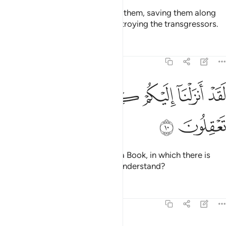
Then We fulfilled Our promise to them, saving them along
with whoever We willed and destroying the transgressors.
Tafsirs
Lessons
Reflections
21:10
ﲯ
ﲰ
ﲱ
ﲲ
قد انزلنا اليكم كتابا فيه ذكركم افلا تعقلون ١٠
ﲳ
ﲴﲵ
ﲶ
َقَدْ أَنزَلْنَآ إِلَيْكُمْ كِتَـٰبًۭا فِيهِ ذِكْرُكُمْ ۖ أَفَلَا تَعْقِلُونَ ١٠
ﲷ
ﲸ
We have surely revealed to you a Book, in which there is
glory for you. Will you not then understand?
Tafsirs
Lessons
Reflections
21:11