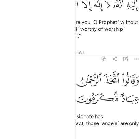
ﱉ
ﱊ
ﱋ
ﱌ
ﱍ
ﱎ
ﱏ
ﱐ
We never sent a messenger before you ˹O Prophet˺ without
revealing to him: “There is no god ˹worthy of worship˺
except Me, so worship Me ˹alone˺.”
Tafsirs
Lessons
Reflections
Qira'at
21:26
ﱑ
ﱒ
ﱓ
ﱔﱕ
قالوا اتخذ الرحمان ولدا سبحانه بل عباد مكرمون ٢٦
ﱖﱗ
ﱘ
َقَالُوا۟ ٱتَّخَذَ ٱلرَّحْمَـٰنُ وَلَدًۭا ۗ سُبْحَـٰنَهُۥ ۚ بَلْ عِبَادٌۭ مُّكْرَمُونَ ٢٦
ﱙ
ﱚ
ﱛ
And they say, “The Most Compassionate has
offspring!”
Glory be to Him! In fact, those ˹angels˺ are only
1
˹His˺ honoured servants,