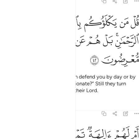
21:42
ﲏ
ﲐ
ﲑ
ﲒ
ﲓ
ﲔ
ل من يكلوكم بالليل والنهار من الرحمان بل هم عن ذكر ربهم معرضون ٢
ُلْ مَن يَكْلَؤُكُم بِٱلَّيْلِ وَٱلنَّهَارِ مِنَ ٱلرَّحْمَـٰنِ ۗ بَلْ هُمْ عَن ذِكْرِ رَبِّهِم مُّعْرِضُونَ 
ﲕﲖ
ﲗ
ﲘ
ﲙ
ﲚ
ﲛ
ﲜ
ﲝ
Ask ˹them, O Prophet,˺ “Who can defend you by day or by
night against the Most Compassionate?” Still they turn
away from the remembrance of their Lord.
Tafsirs
Lessons
Reflections
21:43
ﲞ
ﲟ
ﲠ
ﲡ
ﲢ
ﲣﲤ
ﲥ
م لهم الهة تمنعهم من دوننا لا يستطيعون نصر انفسهم ولا هم منا يصحبون
َمْ لَهُمْ ءَالِهَةٌۭ تَمْنَعُهُم مِّن دُونِنَا ۚ لَا يَسْتَطِيعُونَ نَصْرَ أَنفُسِهِمْ وَلَا هُم مِّنَّا يُصْحَ