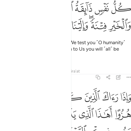
ﳉ
ﳊ
ﳋ
ﳌﳍ
ﳎ
ل نفس ذايقة الموت ونبلوكم بالشر والخير فتنة والينا ترجعون ٣٥
ﳏ
ُلُّ نَفْسٍۢ ذَآئِقَةُ ٱلْمَوْتِ ۗ وَنَبْلُوكُم بِٱلشَّرِّ وَٱلْخَيْرِ فِتْنَةًۭ ۖ وَإِلَيْنَا تُرْجَعُ
ﳐ
ﳑﳒ
ﳓ
ﳔ
ﳕ
Every soul will taste death. And We test you ˹O humanity˺
with good and evil as a trial, then to Us you will ˹all˺ be
returned.
Tafsirs
Lessons
Reflections
Qira'at
21:36
ﱁ
ﱂ
ﱃ
ﱄ
ﱅ
ﱆ
ﱇ
اذا راك الذين كفروا ان يتخذونك الا هزوا اهاذا الذي يذكر الهتكم وهم بذ
َإِذَا رَءَاكَ ٱلَّذِينَ كَفَرُوٓا۟ إِن يَتَّخِذُونَكَ إِلَّا هُزُوًا أَهَـٰذَا ٱلَّذِى يَذْكُرُ ءَالِهَتَكُم
ﱈ
ﱉ
ﱊ
ﱋ
ﱌ