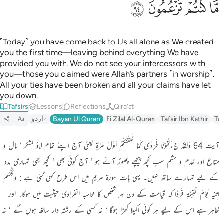
ﳜ
ﳝ
ﳞ
ﳟ
˹Today˺ you have come back to Us all alone as We created
you the first time—leaving behind everything We have
provided you with. We do not see your intercessors with
you—those you claimed were Allah’s partners ˹in worship˺.
All your ties have been broken and all your claims have let
you down.
Tafsirs
Lessons
Reflections
Qira'at
اردو
Bayan Ul Quran
Fi Zilal Al-Quran
Tafsir Ibn Kathir
T
Aa
آیت 94 وَلَقَدْ جِءْتُمُوْنَا فُرَادٰی کَمَا خَلَقْنٰکُمْ اَوَّلَ مَرَّۃٍ یعنی آج اپنے تمام لاؤ لشکر ‘ مال و
متاع اور خدم و حشم سب کچھ پیچھے چھوڑ آئے ہو ‘ آج کوئی بھی ‘ کچھ بھی تمہاری مدد
کے لیے تمہارے ساتھ نہیں۔ یہی بات سورة مریم میں اس طرح کہی گئی ہے : وَکُلُّہُمْ
اٰتِیْہِ یَوْمَ الْقِیٰمَۃِ فَرْدًا کہ قیامت کے دن ہر شخص کا محاسبہ انفرادی حیثیت میں ہوگا۔ اور
ظاہر ہے اس کے لیے ہر کوئی اکیلا کھڑا ہوگا ‘ نہ کسی کے رشتہ دار ساتھ ہوں گے ‘ نہ