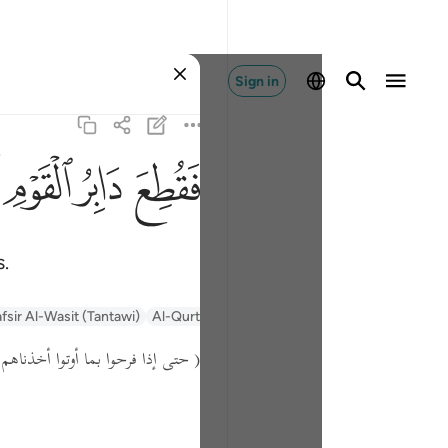
Sign in
ﱁ
ﱂ
ﱃ
ﱄ
.
fsir Al-Wasit (Tantawi)
Al-Qurtubi
Tafsir Muyassar
السعدي Al-Sa'di
حتى إذا فرحوا بما أوتوا أخذناهم  )