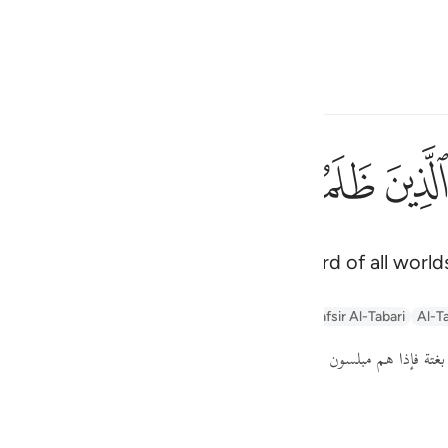
 Language
Sign in
h
ﱅﱆ
ﱇ
ﱈ
ﱉ
ﱊ
فقطع د
فَقُطِعَ دَابِرُ ٱلْقَوْمِ ٱلَّذِ
ted. And all praise is for Allah—Lord of all worlds
ف
is
n
Arabic Tanweer Tafseer
Tafseer Al-Baghawi
Tafsir Al-Tabari
Al-Ta
esia
( بغتة فإذا هم مبلسون
كما قال :
فقطع دابر القوم الذين ظلموا والحمد لله ر )
no