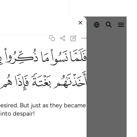
Sign in
ﳇ
ﳈ
ﳉ
ﳊ
ﳋ
ف
ﳖ
ﳗ
ﳘ
ﳙ
sired. But just as they became
into despair!