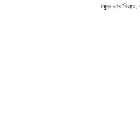
guês
বিস্মৃত হল, তখন তাদের জন্য সমস্ত কিছুর দ্বার উন্মুক্ত করে দিলা
ও করলাম। ফলে তখনই তারা নিরাশ হয়ে পড়ল।
ий
ไทย
e
中文
u
ol
ili
Việt