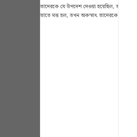
Portu
তাদেরকে যে উপদেশ দেওয়া হয়েছিল, তারা যখন তা 
তাতে মত্ত হল, তখন অকস্মাৎ তাদেরকে পাকড়া
русск
Shqip
ภาษา
Türkç
اردو
简体
Melay
Españ
Kiswah
Tiếng 